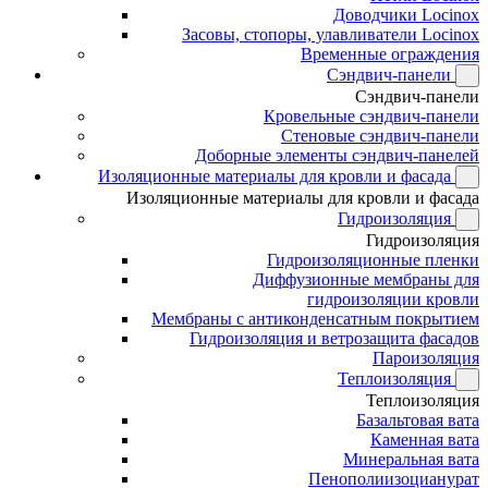
Доводчики Locinox
Засовы, стопоры, улавливатели Locinox
Временные ограждения
Сэндвич-панели
Сэндвич-панели
Кровельные сэндвич-панели
Стеновые сэндвич-панели
Доборные элементы сэндвич-панелей
Изоляционные материалы для кровли и фасада
Изоляционные материалы для кровли и фасада
Гидроизоляция
Гидроизоляция
Гидроизоляционные пленки
Диффузионные мембраны для
гидроизоляции кровли
Мембраны с антиконденсатным покрытием
Гидроизоляция и ветрозащита фасадов
Пароизоляция
Теплоизоляция
Теплоизоляция
Базальтовая вата
Каменная вата
Минеральная вата
Пенополиизоцианурат