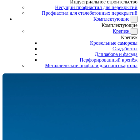
Индустриальное строительство
Несущий профнастил для перекрытий
Профнастил для сталебетонных перекрытий
Комплектующие
Комплектующие
Крепеж
Крепеж
Кровельные саморезы
Стад-болты
Для забора и фасада
Перфорированный крепёж
Металлические профили для гипсокартона