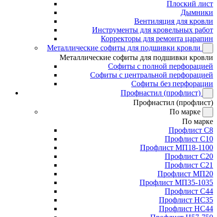
Плоский лист
Дымники
Вентиляция для кровли
Инструменты для кровельных работ
Корректоры для ремонта царапин
Металлические софиты для подшивки кровли
Металлические софиты для подшивки кровли
Софиты с полной перфорацией
Софиты с центральной перфорацией
Софиты без перфорации
Профнастил (профлист)
Профнастил (профлист)
По марке
По марке
Профлист С8
Профлист С10
Профлист МП18-1100
Профлист С20
Профлист С21
Профлист МП20
Профлист МП35-1035
Профлист С44
Профлист НС35
Профлист НС44