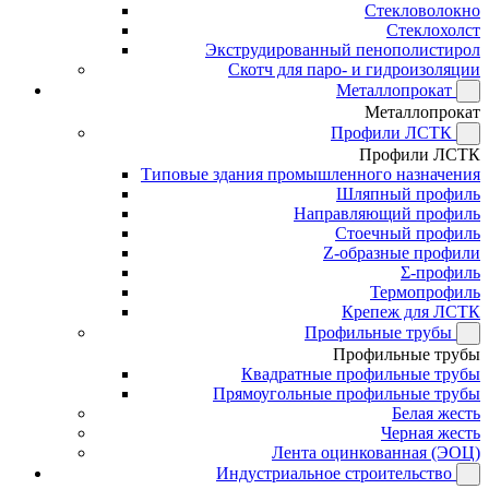
Стекловолокно
Стеклохолст
Экструдированный пенополистирол
Скотч для паро- и гидроизоляции
Металлопрокат
Металлопрокат
Профили ЛСТК
Профили ЛСТК
Типовые здания промышленного назначения
Шляпный профиль
Направляющий профиль
Стоечный профиль
Z-образные профили
Σ-профиль
Термопрофиль
Крепеж для ЛСТК
Профильные трубы
Профильные трубы
Квадратные профильные трубы
Прямоугольные профильные трубы
Белая жесть
Черная жесть
Лента оцинкованная (ЭОЦ)
Индустриальное строительство