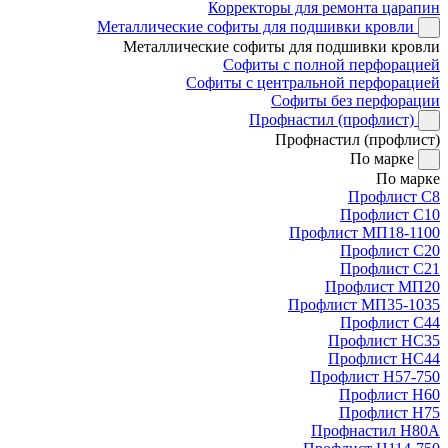
Корректоры для ремонта царапин
Металлические софиты для подшивки кровли
Металлические софиты для подшивки кровли
Софиты с полной перфорацией
Софиты с центральной перфорацией
Софиты без перфорации
Профнастил (профлист)
Профнастил (профлист)
По марке
По марке
Профлист С8
Профлист С10
Профлист МП18-1100
Профлист С20
Профлист С21
Профлист МП20
Профлист МП35-1035
Профлист С44
Профлист НС35
Профлист НС44
Профлист Н57-750
Профлист Н60
Профлист Н75
Профнастил Н80А