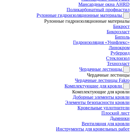
Мансардные окна AHRD
Поликарбонатный профнастил
Рулонные гидроизоляционные материалы
Рулонные гидроизоляционные материалы
Бикрост
Бикроэласт
Биполь
Гидроизоляция «Унифлекс»
Линокром
Рубероид
Стеклоизол
Техноэласт
Чердачные лестницы
Чердачные лестницы
Чердачные лестницы Fakro
Комплектующие для кровли
Комплектующие для кровли
Доборные элементы кровли
Элементы безопасности кровли
Кровельные уплотнители
Плоский лист
Дымники
Вентиляция для кровли
Инструменты для кровельных работ