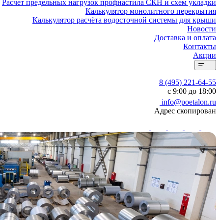
Расчет предельных нагрузок профнастила СКН и схем укладки
Калькулятор монолитного перекрытия
Калькулятор расчёта водосточной системы для крыши
Новости
Доставка и оплата
Контакты
Акции
8 (495) 221-64-55
с 9:00 до 18:00
info@poetalon.ru
Адрес скопирован