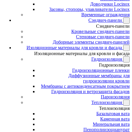
Доводчики Locinox
Засовы, стопоры, улавливатели Locinox
Временные ограждения
Сэндвич-панели
Сэндвич-панели
Кровельные сэндвич-панели
Стеновые сэндвич-панели
Доборные элементы сэндвич-панелей
Изоляционные материалы для кровли и фасада
Изоляционные материалы для кровли и фасада
Гидроизоляция
Гидроизоляция
Гидроизоляционные пленки
Диффузионные мембраны для
гидроизоляции кровли
Мембраны с антиконденсатным покрытием
Гидроизоляция и ветрозащита фасадов
Пароизоляция
Теплоизоляция
Теплоизоляция
Базальтовая вата
Каменная вата
Минеральная вата
Пенополиизоцианурат