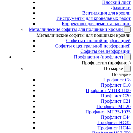
Плоский лист
Дымники
Вентиляция для кровли
Инструменты для кровельных работ
Корректоры для ремонта царапин
Металлические софиты для подшивки кровли
Металлические софиты для подшивки кровли
Софиты с полной перфорацией
Софиты с центральной перфорацией
Софиты без перфорации
Профнастил (профлист)
Профнастил (профлист)
По марке
По марке
Профлист С8
Профлист С10
Профлист МП18-1100
Профлист С20
Профлист С21
Профлист МП20
Профлист МП35-1035
Профлист С44
Профлист НС35
Профлист НС44