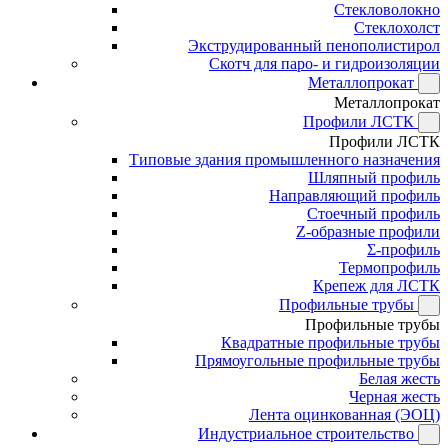
Стекловолокно
Стеклохолст
Экструдированный пенополистирол
Скотч для паро- и гидроизоляции
Металлопрокат
Металлопрокат
Профили ЛСТК
Профили ЛСТК
Типовые здания промышленного назначения
Шляпный профиль
Направляющий профиль
Стоечный профиль
Z-образные профили
Σ-профиль
Термопрофиль
Крепеж для ЛСТК
Профильные трубы
Профильные трубы
Квадратные профильные трубы
Прямоугольные профильные трубы
Белая жесть
Черная жесть
Лента оцинкованная (ЭОЦ)
Индустриальное строительство