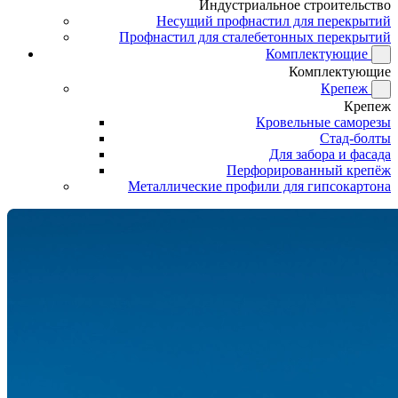
Индустриальное строительство
Несущий профнастил для перекрытий
Профнастил для сталебетонных перекрытий
Комплектующие
Комплектующие
Крепеж
Крепеж
Кровельные саморезы
Стад-болты
Для забора и фасада
Перфорированный крепёж
Металлические профили для гипсокартона