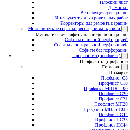
Плоский лист
Дымники
Вентиляция для кровли
Инструменты для кровельных работ
Корректоры для ремонта царапин
Металлические софиты для подшивки кровли
Металлические софиты для подшивки кровли
Софиты с полной перфорацией
Софиты с центральной перфорацией
Софиты без перфорации
Профнастил (профлист)
Профнастил (профлист)
По марке
По марке
Профлист С8
Профлист С10
Профлист МП18-1100
Профлист С20
Профлист С21
Профлист МП20
Профлист МП35-1035
Профлист С44
Профлист НС35
Профлист НС44