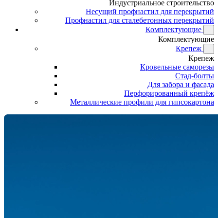
Индустриальное строительство
Несущий профнастил для перекрытий
Профнастил для сталебетонных перекрытий
Комплектующие
Комплектующие
Крепеж
Крепеж
Кровельные саморезы
Стад-болты
Для забора и фасада
Перфорированный крепёж
Металлические профили для гипсокартона