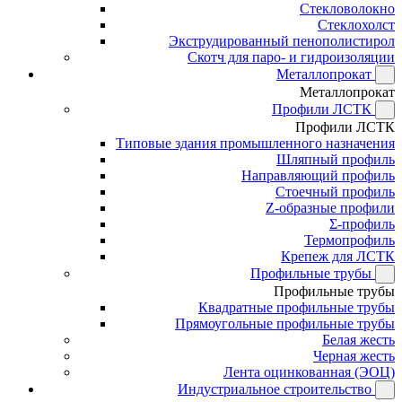
Стекловолокно
Стеклохолст
Экструдированный пенополистирол
Скотч для паро- и гидроизоляции
Металлопрокат
Металлопрокат
Профили ЛСТК
Профили ЛСТК
Типовые здания промышленного назначения
Шляпный профиль
Направляющий профиль
Стоечный профиль
Z-образные профили
Σ-профиль
Термопрофиль
Крепеж для ЛСТК
Профильные трубы
Профильные трубы
Квадратные профильные трубы
Прямоугольные профильные трубы
Белая жесть
Черная жесть
Лента оцинкованная (ЭОЦ)
Индустриальное строительство