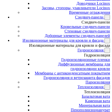
Доводчики Locinox
Засовы, стопоры, улавливатели Locinox
Временные ограждения
Сэндвич-панели
Сэндвич-панели
Кровельные сэндвич-панели
Стеновые сэндвич-панели
Доборные элементы сэндвич-панелей
Изоляционные материалы для кровли и фасада
Изоляционные материалы для кровли и фасада
Гидроизоляция
Гидроизоляция
Гидроизоляционные пленки
Диффузионные мембраны для
гидроизоляции кровли
Мембраны с антиконденсатным покрытием
Гидроизоляция и ветрозащита фасадов
Пароизоляция
Теплоизоляция
Теплоизоляция
Базальтовая вата
Каменная вата
Минеральная вата
Пенополиизоцианурат