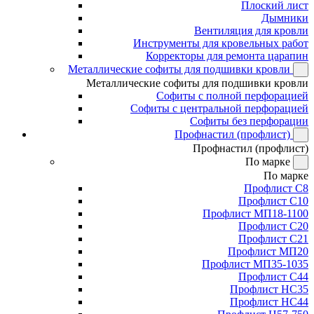
Плоский лист
Дымники
Вентиляция для кровли
Инструменты для кровельных работ
Корректоры для ремонта царапин
Металлические софиты для подшивки кровли
Металлические софиты для подшивки кровли
Софиты с полной перфорацией
Софиты с центральной перфорацией
Софиты без перфорации
Профнастил (профлист)
Профнастил (профлист)
По марке
По марке
Профлист С8
Профлист С10
Профлист МП18-1100
Профлист С20
Профлист С21
Профлист МП20
Профлист МП35-1035
Профлист С44
Профлист НС35
Профлист НС44