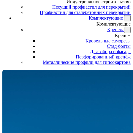
Индустриальное строительство
Несущий профнастил для перекрытий
Профнастил для сталебетонных перекрытий
Комплектующие
Комплектующие
Крепеж
Крепеж
Кровельные саморезы
Стад-болты
Для забора и фасада
Перфорированный крепёж
Металлические профили для гипсокартона