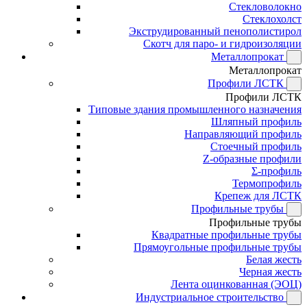
Стекловолокно
Стеклохолст
Экструдированный пенополистирол
Скотч для паро- и гидроизоляции
Металлопрокат
Металлопрокат
Профили ЛСТК
Профили ЛСТК
Типовые здания промышленного назначения
Шляпный профиль
Направляющий профиль
Стоечный профиль
Z-образные профили
Σ-профиль
Термопрофиль
Крепеж для ЛСТК
Профильные трубы
Профильные трубы
Квадратные профильные трубы
Прямоугольные профильные трубы
Белая жесть
Черная жесть
Лента оцинкованная (ЭОЦ)
Индустриальное строительство