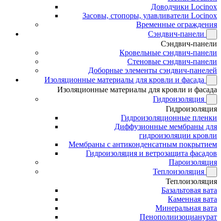
Доводчики Locinox
Засовы, стопоры, улавливатели Locinox
Временные ограждения
Сэндвич-панели
Сэндвич-панели
Кровельные сэндвич-панели
Стеновые сэндвич-панели
Доборные элементы сэндвич-панелей
Изоляционные материалы для кровли и фасада
Изоляционные материалы для кровли и фасада
Гидроизоляция
Гидроизоляция
Гидроизоляционные пленки
Диффузионные мембраны для
гидроизоляции кровли
Мембраны с антиконденсатным покрытием
Гидроизоляция и ветрозащита фасадов
Пароизоляция
Теплоизоляция
Теплоизоляция
Базальтовая вата
Каменная вата
Минеральная вата
Пенополиизоцианурат