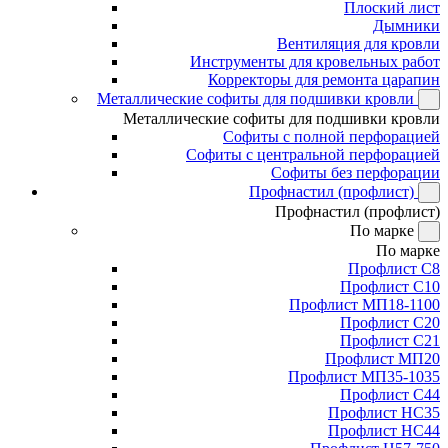
Плоский лист
Дымники
Вентиляция для кровли
Инструменты для кровельных работ
Корректоры для ремонта царапин
Металлические софиты для подшивки кровли
Металлические софиты для подшивки кровли
Софиты с полной перфорацией
Софиты с центральной перфорацией
Софиты без перфорации
Профнастил (профлист)
Профнастил (профлист)
По марке
По марке
Профлист С8
Профлист С10
Профлист МП18-1100
Профлист С20
Профлист С21
Профлист МП20
Профлист МП35-1035
Профлист С44
Профлист НС35
Профлист НС44