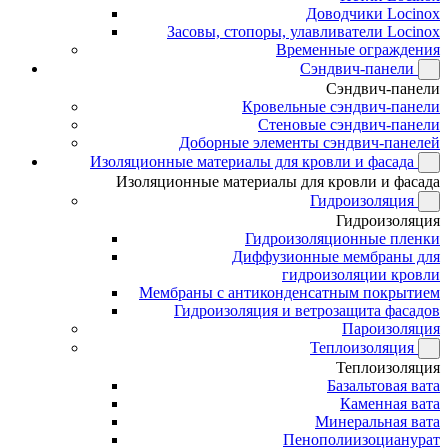
Доводчики Locinox
Засовы, стопоры, улавливатели Locinox
Временные ограждения
Сэндвич-панели
Сэндвич-панели
Кровельные сэндвич-панели
Стеновые сэндвич-панели
Доборные элементы сэндвич-панелей
Изоляционные материалы для кровли и фасада
Изоляционные материалы для кровли и фасада
Гидроизоляция
Гидроизоляция
Гидроизоляционные пленки
Диффузионные мембраны для
гидроизоляции кровли
Мембраны с антиконденсатным покрытием
Гидроизоляция и ветрозащита фасадов
Пароизоляция
Теплоизоляция
Теплоизоляция
Базальтовая вата
Каменная вата
Минеральная вата
Пенополиизоцианурат