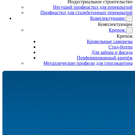
Индустриальное строительство
Несущий профнастил для перекрытий
Профнастил для сталебетонных перекрытий
Комплектующие
Комплектующие
Крепеж
Крепеж
Кровельные саморезы
Стад-болты
Для забора и фасада
Перфорированный крепёж
Металлические профили для гипсокартона