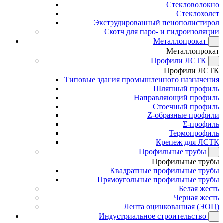
Стекловолокно
Стеклохолст
Экструдированный пенополистирол
Скотч для паро- и гидроизоляции
Металлопрокат
Металлопрокат
Профили ЛСТК
Профили ЛСТК
Типовые здания промышленного назначения
Шляпный профиль
Направляющий профиль
Стоечный профиль
Z-образные профили
Σ-профиль
Термопрофиль
Крепеж для ЛСТК
Профильные трубы
Профильные трубы
Квадратные профильные трубы
Прямоугольные профильные трубы
Белая жесть
Черная жесть
Лента оцинкованная (ЭОЦ)
Индустриальное строительство