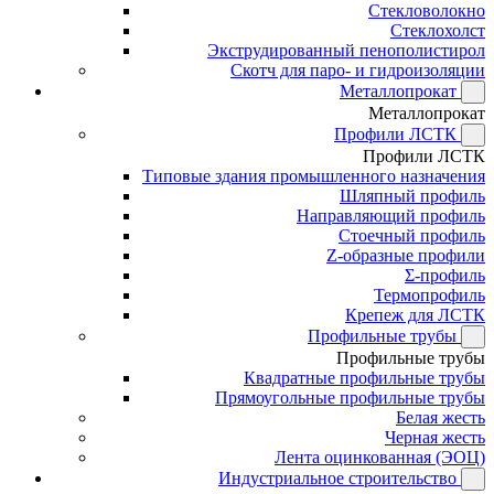
Стекловолокно
Стеклохолст
Экструдированный пенополистирол
Скотч для паро- и гидроизоляции
Металлопрокат
Металлопрокат
Профили ЛСТК
Профили ЛСТК
Типовые здания промышленного назначения
Шляпный профиль
Направляющий профиль
Стоечный профиль
Z-образные профили
Σ-профиль
Термопрофиль
Крепеж для ЛСТК
Профильные трубы
Профильные трубы
Квадратные профильные трубы
Прямоугольные профильные трубы
Белая жесть
Черная жесть
Лента оцинкованная (ЭОЦ)
Индустриальное строительство