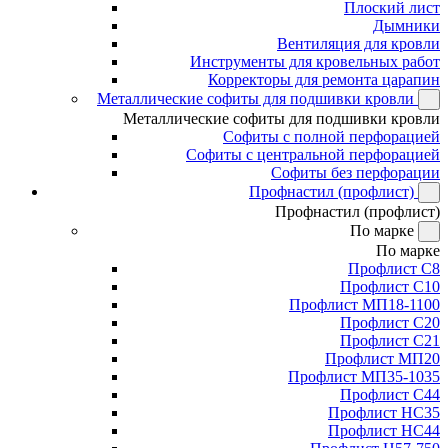
Плоский лист
Дымники
Вентиляция для кровли
Инструменты для кровельных работ
Корректоры для ремонта царапин
Металлические софиты для подшивки кровли
Металлические софиты для подшивки кровли
Софиты с полной перфорацией
Софиты с центральной перфорацией
Софиты без перфорации
Профнастил (профлист)
Профнастил (профлист)
По марке
По марке
Профлист С8
Профлист С10
Профлист МП18-1100
Профлист С20
Профлист С21
Профлист МП20
Профлист МП35-1035
Профлист С44
Профлист НС35
Профлист НС44