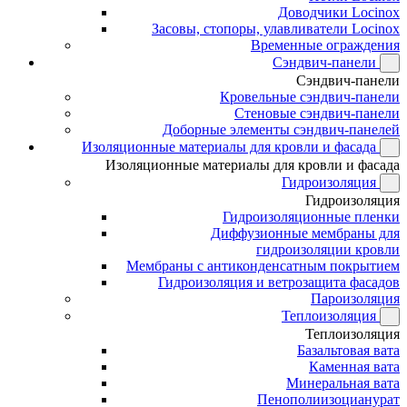
Доводчики Locinox
Засовы, стопоры, улавливатели Locinox
Временные ограждения
Сэндвич-панели
Сэндвич-панели
Кровельные сэндвич-панели
Стеновые сэндвич-панели
Доборные элементы сэндвич-панелей
Изоляционные материалы для кровли и фасада
Изоляционные материалы для кровли и фасада
Гидроизоляция
Гидроизоляция
Гидроизоляционные пленки
Диффузионные мембраны для
гидроизоляции кровли
Мембраны с антиконденсатным покрытием
Гидроизоляция и ветрозащита фасадов
Пароизоляция
Теплоизоляция
Теплоизоляция
Базальтовая вата
Каменная вата
Минеральная вата
Пенополиизоцианурат