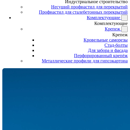
Индустриальное строительство
Несущий профнастил для перекрытий
Профнастил для сталебетонных перекрытий
Комплектующие
Комплектующие
Крепеж
Крепеж
Кровельные саморезы
Стад-болты
Для забора и фасада
Перфорированный крепёж
Металлические профили для гипсокартона