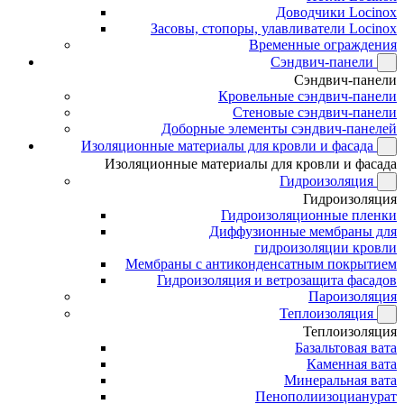
Доводчики Locinox
Засовы, стопоры, улавливатели Locinox
Временные ограждения
Сэндвич-панели
Сэндвич-панели
Кровельные сэндвич-панели
Стеновые сэндвич-панели
Доборные элементы сэндвич-панелей
Изоляционные материалы для кровли и фасада
Изоляционные материалы для кровли и фасада
Гидроизоляция
Гидроизоляция
Гидроизоляционные пленки
Диффузионные мембраны для
гидроизоляции кровли
Мембраны с антиконденсатным покрытием
Гидроизоляция и ветрозащита фасадов
Пароизоляция
Теплоизоляция
Теплоизоляция
Базальтовая вата
Каменная вата
Минеральная вата
Пенополиизоцианурат