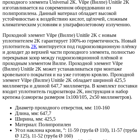
проходного элемента Universal 2K. Vilpe (Вилпе) Unitile 2K
изготавливается на современном оборудовании из
полипропилена. Данный материал обладает высокой
устойчивостью к воздействию кислот, щёлочей, сложным
климатическим условиям и ультрафиолетовому излучению.
Проходной элемент Vilpe (Вилпе) Unitile 2K с новым
уплотнителем 2K гарантирует 100%-ю герметичность. Новый
уплотнитель
2K
монтируется под гидроизоляционную плёнку
и доходит до верхней части проходного элемента, полностью
перекрывая зазор между гидроизоляционной плёнкой и
проходным элементом Вилпе. Проходной элемент Vilpe
(Вилпе) Unitile 2K может устанавливаться при монтаже
кровельного покрытия и на уже готовую кровлю. Проходной
элемент Vilpe (Вилпе) Unitile 2K обладает шириной 425,5
миллиметра и длиной 647,7 миллиметра. В комплект поставки
входит уплотнитель гидрозатвора 2К, инструкция и набор
крепежа (саморезы размером 1х100/105, 2х50 миллиметров).
Диаметр проходного отверстия, мм:
110-160
Длина, мм:
647,7
Ширина, мм:
425,5
Материал:
Полипропилен
Угол наклона кровли, °:
11-59 (труба Ø 110), 11-57 (труба
Ø 125), 11-52 (труба Ø 160)