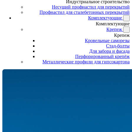
Индустриальное строительство
Несущий профнастил для перекрытий
Профнастил для сталебетонных перекрытий
Комплектующие
Комплектующие
Крепеж
Крепеж
Кровельные саморезы
Стад-болты
Для забора и фасада
Перфорированный крепёж
Металлические профили для гипсокартона