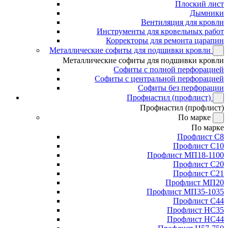
Плоский лист
Дымники
Вентиляция для кровли
Инструменты для кровельных работ
Корректоры для ремонта царапин
Металлические софиты для подшивки кровли
Металлические софиты для подшивки кровли
Софиты с полной перфорацией
Софиты с центральной перфорацией
Софиты без перфорации
Профнастил (профлист)
Профнастил (профлист)
По марке
По марке
Профлист С8
Профлист С10
Профлист МП18-1100
Профлист С20
Профлист С21
Профлист МП20
Профлист МП35-1035
Профлист С44
Профлист НС35
Профлист НС44