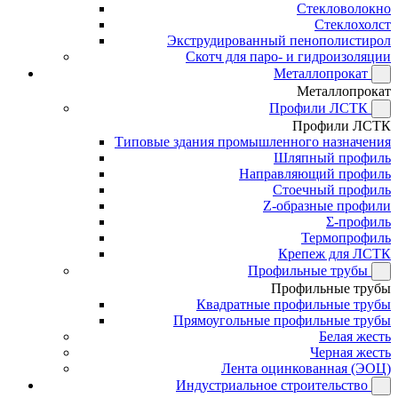
Стекловолокно
Стеклохолст
Экструдированный пенополистирол
Скотч для паро- и гидроизоляции
Металлопрокат
Металлопрокат
Профили ЛСТК
Профили ЛСТК
Типовые здания промышленного назначения
Шляпный профиль
Направляющий профиль
Стоечный профиль
Z-образные профили
Σ-профиль
Термопрофиль
Крепеж для ЛСТК
Профильные трубы
Профильные трубы
Квадратные профильные трубы
Прямоугольные профильные трубы
Белая жесть
Черная жесть
Лента оцинкованная (ЭОЦ)
Индустриальное строительство