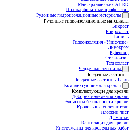
Мансардные окна AHRD
Поликарбонатный профнастил
Рулонные гидроизоляционные материалы
Рулонные гидроизоляционные материалы
Бикрост
Бикроэласт
Биполь
Гидроизоляция «Унифлекс»
Линокром
Рубероид
Стеклоизол
Техноэласт
Чердачные лестницы
Чердачные лестницы
Чердачные лестницы Fakro
Комплектующие для кровли
Комплектующие для кровли
Доборные элементы кровли
Элементы безопасности кровли
Кровельные уплотнители
Плоский лист
Дымники
Вентиляция для кровли
Инструменты для кровельных работ