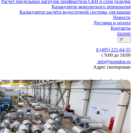
Расчет предельных нагрузок профнастила СКН и схем укладки
Калькулятор монолитного перекрытия
Калькулятор расчёта водосточной системы для крыши
Новости
Доставка и оплата
Контакты
Акции
8 (495) 221-64-55
с 9:00 до 18:00
info@poetalon.ru
Адрес скопирован