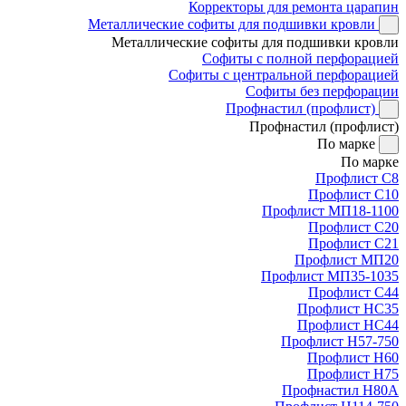
Корректоры для ремонта царапин
Металлические софиты для подшивки кровли
Металлические софиты для подшивки кровли
Софиты с полной перфорацией
Софиты с центральной перфорацией
Софиты без перфорации
Профнастил (профлист)
Профнастил (профлист)
По марке
По марке
Профлист С8
Профлист С10
Профлист МП18-1100
Профлист С20
Профлист С21
Профлист МП20
Профлист МП35-1035
Профлист С44
Профлист НС35
Профлист НС44
Профлист Н57-750
Профлист Н60
Профлист Н75
Профнастил Н80А