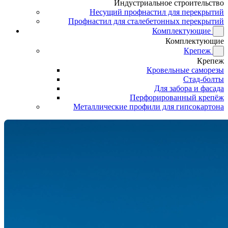
Индустриальное строительство
Несущий профнастил для перекрытий
Профнастил для сталебетонных перекрытий
Комплектующие
Комплектующие
Крепеж
Крепеж
Кровельные саморезы
Стад-болты
Для забора и фасада
Перфорированный крепёж
Металлические профили для гипсокартона