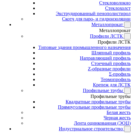
Стекловолокно
Стеклохолст
Экструдированный пенополистирол
Скотч для паро- и гидроизоляции
Металлопрокат
Металлопрокат
Профили ЛСТК
Профили ЛСТК
Типовые здания промышленного назначения
Шляпный профиль
Направляющий профиль
Стоечный профиль
Z-образные профили
Σ-профиль
Термопрофиль
Крепеж для ЛСТК
Профильные трубы
Профильные трубы
Квадратные профильные трубы
Прямоугольные профильные трубы
Белая жесть
Черная жесть
Лента оцинкованная (ЭОЦ)
Индустриальное строительство