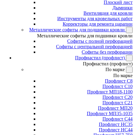
Плоский лист
Дымники
Вентиляция для кровли
Инструменты для кровельных работ
Корректоры для ремонта царапин
Металлические софиты для подшивки кровли
Металлические софиты для подшивки кровли
Софиты с полной перфорацией
Софиты с центральной перфорацией
Софиты без перфорации
Профнастил (профлист)
Профнастил (профлист)
По марке
По марке
Профлист С8
Профлист С10
Профлист МП18-1100
Профлист С20
Профлист С21
Профлист МП20
Профлист МП35-1035
Профлист С44
Профлист НС35
Профлист НС44