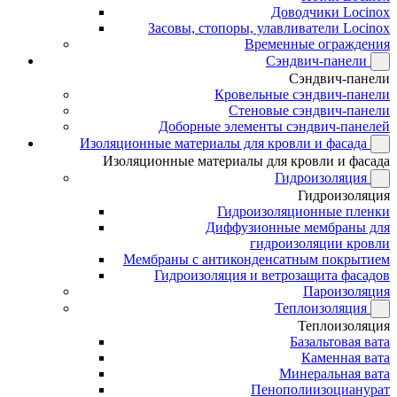
Доводчики Locinox
Засовы, стопоры, улавливатели Locinox
Временные ограждения
Сэндвич-панели
Сэндвич-панели
Кровельные сэндвич-панели
Стеновые сэндвич-панели
Доборные элементы сэндвич-панелей
Изоляционные материалы для кровли и фасада
Изоляционные материалы для кровли и фасада
Гидроизоляция
Гидроизоляция
Гидроизоляционные пленки
Диффузионные мембраны для
гидроизоляции кровли
Мембраны с антиконденсатным покрытием
Гидроизоляция и ветрозащита фасадов
Пароизоляция
Теплоизоляция
Теплоизоляция
Базальтовая вата
Каменная вата
Минеральная вата
Пенополиизоцианурат