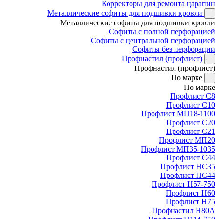
Корректоры для ремонта царапин
Металлические софиты для подшивки кровли
Металлические софиты для подшивки кровли
Софиты с полной перфорацией
Софиты с центральной перфорацией
Софиты без перфорации
Профнастил (профлист)
Профнастил (профлист)
По марке
По марке
Профлист С8
Профлист С10
Профлист МП18-1100
Профлист С20
Профлист С21
Профлист МП20
Профлист МП35-1035
Профлист С44
Профлист НС35
Профлист НС44
Профлист Н57-750
Профлист Н60
Профлист Н75
Профнастил Н80А