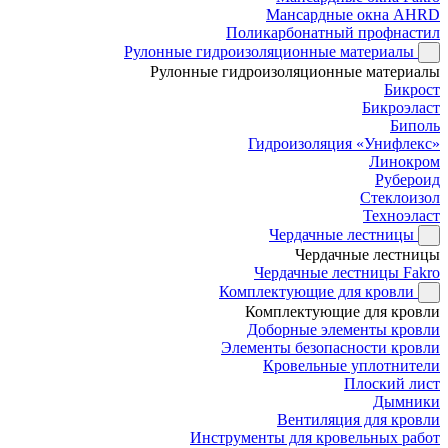
Мансардные окна AHRD
Поликарбонатный профнастил
Рулонные гидроизоляционные материалы
Рулонные гидроизоляционные материалы
Бикрост
Бикроэласт
Биполь
Гидроизоляция «Унифлекс»
Линокром
Рубероид
Стеклоизол
Техноэласт
Чердачные лестницы
Чердачные лестницы
Чердачные лестницы Fakro
Комплектующие для кровли
Комплектующие для кровли
Доборные элементы кровли
Элементы безопасности кровли
Кровельные уплотнители
Плоский лист
Дымники
Вентиляция для кровли
Инструменты для кровельных работ