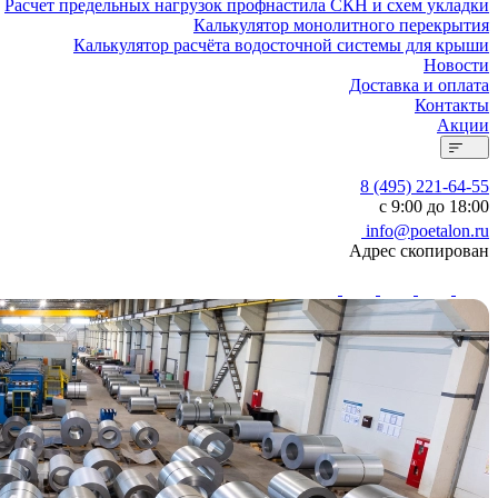
Расчет предельных нагрузок профнастила СКН и схем укладки
Калькулятор монолитного перекрытия
Калькулятор расчёта водосточной системы для крыши
Новости
Доставка и оплата
Контакты
Акции
8 (495) 221-64-55
с 9:00 до 18:00
info@poetalon.ru
Адрес скопирован