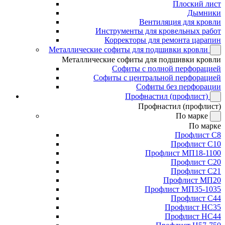
Плоский лист
Дымники
Вентиляция для кровли
Инструменты для кровельных работ
Корректоры для ремонта царапин
Металлические софиты для подшивки кровли
Металлические софиты для подшивки кровли
Софиты с полной перфорацией
Софиты с центральной перфорацией
Софиты без перфорации
Профнастил (профлист)
Профнастил (профлист)
По марке
По марке
Профлист С8
Профлист С10
Профлист МП18-1100
Профлист С20
Профлист С21
Профлист МП20
Профлист МП35-1035
Профлист С44
Профлист НС35
Профлист НС44