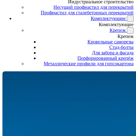
Индустриальное строительство
Несущий профнастил для перекрытий
Профнастил для сталебетонных перекрытий
Комплектующие
Комплектующие
Крепеж
Крепеж
Кровельные саморезы
Стад-болты
Для забора и фасада
Перфорированный крепёж
Металлические профили для гипсокартона