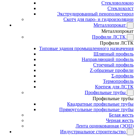
Стекловолокно
Стеклохолст
Экструдированный пенополистирол
Скотч для паро- и гидроизоляции
Металлопрокат
Металлопрокат
Профили ЛСТК
Профили ЛСТК
Типовые здания промышленного назначения
Шляпный профиль
Направляющий профиль
Стоечный профиль
Z-образные профили
Σ-профиль
Термопрофиль
Крепеж для ЛСТК
Профильные трубы
Профильные трубы
Квадратные профильные трубы
Прямоугольные профильные трубы
Белая жесть
Черная жесть
Лента оцинкованная (ЭОЦ)
Индустриальное строительство