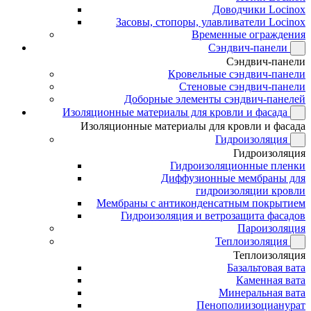
Доводчики Locinox
Засовы, стопоры, улавливатели Locinox
Временные ограждения
Сэндвич-панели
Сэндвич-панели
Кровельные сэндвич-панели
Стеновые сэндвич-панели
Доборные элементы сэндвич-панелей
Изоляционные материалы для кровли и фасада
Изоляционные материалы для кровли и фасада
Гидроизоляция
Гидроизоляция
Гидроизоляционные пленки
Диффузионные мембраны для
гидроизоляции кровли
Мембраны с антиконденсатным покрытием
Гидроизоляция и ветрозащита фасадов
Пароизоляция
Теплоизоляция
Теплоизоляция
Базальтовая вата
Каменная вата
Минеральная вата
Пенополиизоцианурат