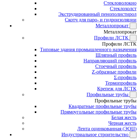
Стекловолокно
Стеклохолст
Экструдированный пенополистирол
Скотч для паро- и гидроизоляции
Металлопрокат
Металлопрокат
Профили ЛСТК
Профили ЛСТК
Типовые здания промышленного назначения
Шляпный профиль
Направляющий профиль
Стоечный профиль
Z-образные профили
Σ-профиль
Термопрофиль
Крепеж для ЛСТК
Профильные трубы
Профильные трубы
Квадратные профильные трубы
Прямоугольные профильные трубы
Белая жесть
Черная жесть
Лента оцинкованная (ЭОЦ)
Индустриальное строительство