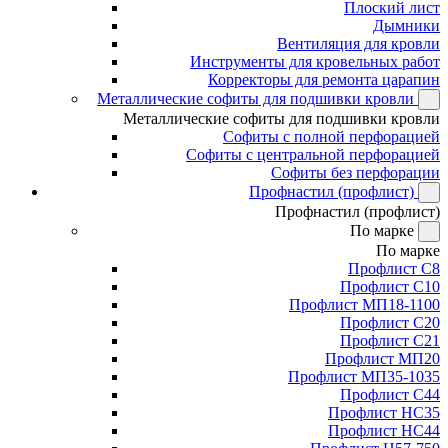
Плоский лист
Дымники
Вентиляция для кровли
Инструменты для кровельных работ
Корректоры для ремонта царапин
Металлические софиты для подшивки кровли
Металлические софиты для подшивки кровли
Софиты с полной перфорацией
Софиты с центральной перфорацией
Софиты без перфорации
Профнастил (профлист)
Профнастил (профлист)
По марке
По марке
Профлист С8
Профлист С10
Профлист МП18-1100
Профлист С20
Профлист С21
Профлист МП20
Профлист МП35-1035
Профлист С44
Профлист НС35
Профлист НС44