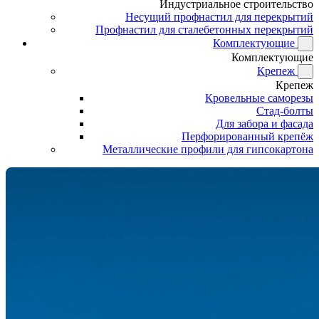
Индустриальное строительство
Несущий профнастил для перекрытий
Профнастил для сталебетонных перекрытий
Комплектующие
Комплектующие
Крепеж
Крепеж
Кровельные саморезы
Стад-болты
Для забора и фасада
Перфорированный крепёж
Металлические профили для гипсокартона