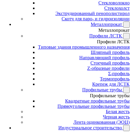
Стекловолокно
Стеклохолст
Экструдированный пенополистирол
Скотч для паро- и гидроизоляции
Металлопрокат
Металлопрокат
Профили ЛСТК
Профили ЛСТК
Типовые здания промышленного назначения
Шляпный профиль
Направляющий профиль
Стоечный профиль
Z-образные профили
Σ-профиль
Термопрофиль
Крепеж для ЛСТК
Профильные трубы
Профильные трубы
Квадратные профильные трубы
Прямоугольные профильные трубы
Белая жесть
Черная жесть
Лента оцинкованная (ЭОЦ)
Индустриальное строительство