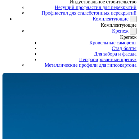
Индустриальное строительство
Несущий профнастил для перекрытий
Профнастил для сталебетонных перекрытий
Комплектующие
Комплектующие
Крепеж
Крепеж
Кровельные саморезы
Стад-болты
Для забора и фасада
Перфорированный крепёж
Металлические профили для гипсокартона