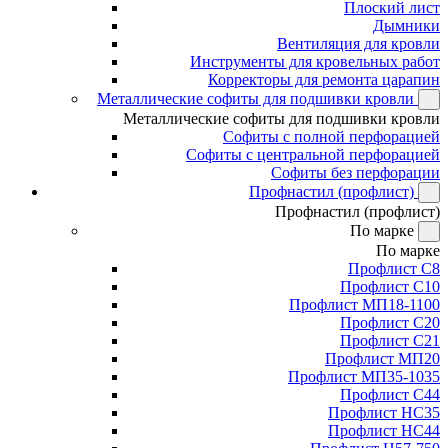
Плоский лист
Дымники
Вентиляция для кровли
Инструменты для кровельных работ
Корректоры для ремонта царапин
Металлические софиты для подшивки кровли
Металлические софиты для подшивки кровли
Софиты с полной перфорацией
Софиты с центральной перфорацией
Софиты без перфорации
Профнастил (профлист)
Профнастил (профлист)
По марке
По марке
Профлист С8
Профлист С10
Профлист МП18-1100
Профлист С20
Профлист С21
Профлист МП20
Профлист МП35-1035
Профлист С44
Профлист НС35
Профлист НС44