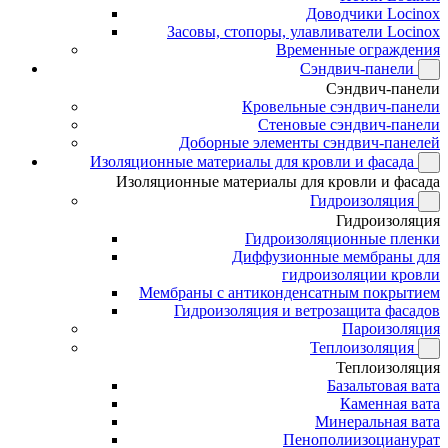
Доводчики Locinox
Засовы, стопоры, улавливатели Locinox
Временные ограждения
Сэндвич-панели
Сэндвич-панели
Кровельные сэндвич-панели
Стеновые сэндвич-панели
Доборные элементы сэндвич-панелей
Изоляционные материалы для кровли и фасада
Изоляционные материалы для кровли и фасада
Гидроизоляция
Гидроизоляция
Гидроизоляционные пленки
Диффузионные мембраны для
гидроизоляции кровли
Мембраны с антиконденсатным покрытием
Гидроизоляция и ветрозащита фасадов
Пароизоляция
Теплоизоляция
Теплоизоляция
Базальтовая вата
Каменная вата
Минеральная вата
Пенополиизоцианурат