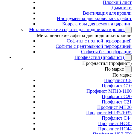
Плоский лист
Дымники
Вентиляция для кровли
Инструменты для кровельных работ
Корректоры для ремонта царапин
Металлические софиты для подшивки кровли
Металлические софиты для подшивки кровли
Софиты с полной перфорацией
Софиты с центральной перфорацией
Софиты без перфорации
Профнастил (профлист)
Профнастил (профлист)
По марке
По марке
Профлист С8
Профлист С10
Профлист МП18-1100
Профлист С20
Профлист С21
Профлист МП20
Профлист МП35-1035
Профлист С44
Профлист НС35
Профлист НС44