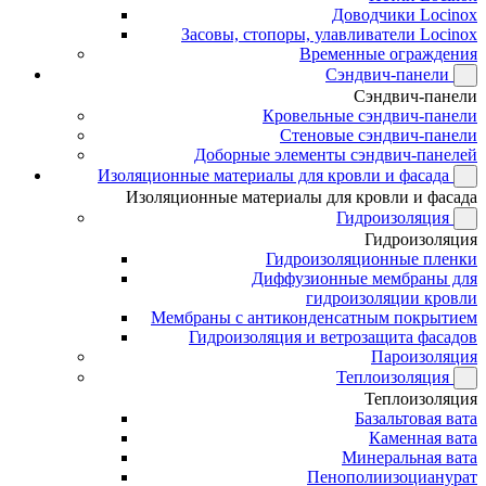
Доводчики Locinox
Засовы, стопоры, улавливатели Locinox
Временные ограждения
Сэндвич-панели
Сэндвич-панели
Кровельные сэндвич-панели
Стеновые сэндвич-панели
Доборные элементы сэндвич-панелей
Изоляционные материалы для кровли и фасада
Изоляционные материалы для кровли и фасада
Гидроизоляция
Гидроизоляция
Гидроизоляционные пленки
Диффузионные мембраны для
гидроизоляции кровли
Мембраны с антиконденсатным покрытием
Гидроизоляция и ветрозащита фасадов
Пароизоляция
Теплоизоляция
Теплоизоляция
Базальтовая вата
Каменная вата
Минеральная вата
Пенополиизоцианурат