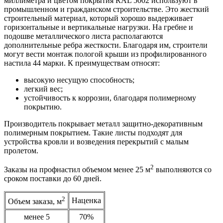
миллиметра и цветом покрытия RAL 5002 используют в
промышленном и гражданском строительстве. Это жесткий
строительный материал, который хорошо выдерживает
горизонтальные и вертикальные нагрузки. На гребне и
подошве металлического листа располагаются
дополнительные ребра жесткости. Благодаря им, строители
могут вести монтаж пологой крыши из профилированного
настила 44 марки. К преимуществам относят:
высокую несущую способность;
легкий вес;
устойчивость к коррозии, благодаря полимерному
покрытию.
Производитель покрывает металл защитно-декоративным
полимерным покрытием. Такие листы подходят для
устройства кровли и возведения перекрытий с малым
пролетом.
2
Заказы на профнастил объемом менее 25 м
выполняются со
сроком поставки до 60 дней.
2
Наценка
Объем заказа, м
менее 5
70%