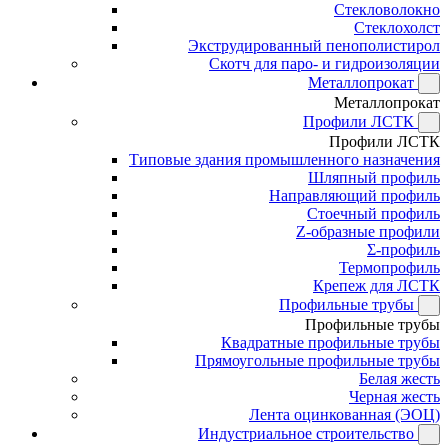
Стекловолокно
Стеклохолст
Экструдированный пенополистирол
Скотч для паро- и гидроизоляции
Металлопрокат
Металлопрокат
Профили ЛСТК
Профили ЛСТК
Типовые здания промышленного назначения
Шляпный профиль
Направляющий профиль
Стоечный профиль
Z-образные профили
Σ-профиль
Термопрофиль
Крепеж для ЛСТК
Профильные трубы
Профильные трубы
Квадратные профильные трубы
Прямоугольные профильные трубы
Белая жесть
Черная жесть
Лента оцинкованная (ЭОЦ)
Индустриальное строительство