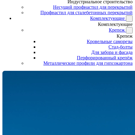
Индустриальное строительство
Несущий профнастил для перекрытий
Профнастил для сталебетонных перекрытий
Комплектующие
Комплектующие
Крепеж
Крепеж
Кровельные саморезы
Стад-болты
Для забора и фасада
Перфорированный крепёж
Металлические профили для гипсокартона