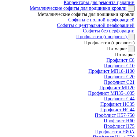
Корректоры для ремонта царапин
Металлические софиты для подшивки кровли
Металлические софиты для подшивки кровли
Софиты с полной перфорацией
Софиты с центральной перфорацией
Софиты без перфорации
Профнастил (профлист)
Профнастил (профлист)
По марке
По марке
Профлист С8
Профлист С10
Профлист МП18-1100
Профлист С20
Профлист С21
Профлист МП20
Профлист МП35-1035
Профлист С44
Профлист НС35
Профлист НС44
Профлист Н57-750
Профлист Н60
Профлист Н75
Профнастил Н80А