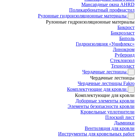
Мансардные окна AHRD
Поликарбонатный профнастил
Рулонные гидроизоляционные материалы
Рулонные гидроизоляционные материалы
Бикрост
Бикроэласт
Биполь
Гидроизоляция «Унифлекс»
Линокром
Рубероид
Стеклоизол
Техноэласт
Чердачные лестницы
Чердачные лестницы
Чердачные лестницы Fakro
Комплектующие для кровли
Комплектующие для кровли
Доборные элементы кровли
Элементы безопасности кровли
Кровельные уплотнители
Плоский лист
Дымники
Вентиляция для кровли
Инструменты для кровельных работ