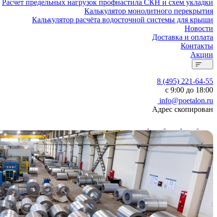
Расчет предельных нагрузок профнастила СКН и схем укладки
Калькулятор монолитного перекрытия
Калькулятор расчёта водосточной системы для крыши
Новости
Доставка и оплата
Контакты
Акции
8 (495) 221-64-55
с 9:00 до 18:00
info@poetalon.ru
Адрес скопирован