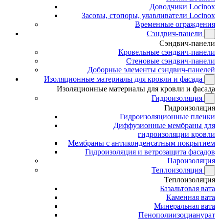
Доводчики Locinox
Засовы, стопоры, улавливатели Locinox
Временные ограждения
Сэндвич-панели
Сэндвич-панели
Кровельные сэндвич-панели
Стеновые сэндвич-панели
Доборные элементы сэндвич-панелей
Изоляционные материалы для кровли и фасада
Изоляционные материалы для кровли и фасада
Гидроизоляция
Гидроизоляция
Гидроизоляционные пленки
Диффузионные мембраны для
гидроизоляции кровли
Мембраны с антиконденсатным покрытием
Гидроизоляция и ветрозащита фасадов
Пароизоляция
Теплоизоляция
Теплоизоляция
Базальтовая вата
Каменная вата
Минеральная вата
Пенополиизоцианурат