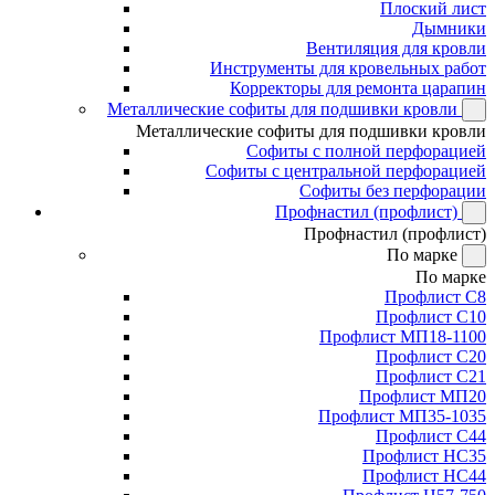
Плоский лист
Дымники
Вентиляция для кровли
Инструменты для кровельных работ
Корректоры для ремонта царапин
Металлические софиты для подшивки кровли
Металлические софиты для подшивки кровли
Софиты с полной перфорацией
Софиты с центральной перфорацией
Софиты без перфорации
Профнастил (профлист)
Профнастил (профлист)
По марке
По марке
Профлист С8
Профлист С10
Профлист МП18-1100
Профлист С20
Профлист С21
Профлист МП20
Профлист МП35-1035
Профлист С44
Профлист НС35
Профлист НС44