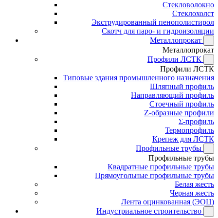
Стекловолокно
Стеклохолст
Экструдированный пенополистирол
Скотч для паро- и гидроизоляции
Металлопрокат
Металлопрокат
Профили ЛСТК
Профили ЛСТК
Типовые здания промышленного назначения
Шляпный профиль
Направляющий профиль
Стоечный профиль
Z-образные профили
Σ-профиль
Термопрофиль
Крепеж для ЛСТК
Профильные трубы
Профильные трубы
Квадратные профильные трубы
Прямоугольные профильные трубы
Белая жесть
Черная жесть
Лента оцинкованная (ЭОЦ)
Индустриальное строительство