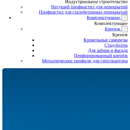
Индустриальное строительство
Несущий профнастил для перекрытий
Профнастил для сталебетонных перекрытий
Комплектующие
Комплектующие
Крепеж
Крепеж
Кровельные саморезы
Стад-болты
Для забора и фасада
Перфорированный крепёж
Металлические профили для гипсокартона