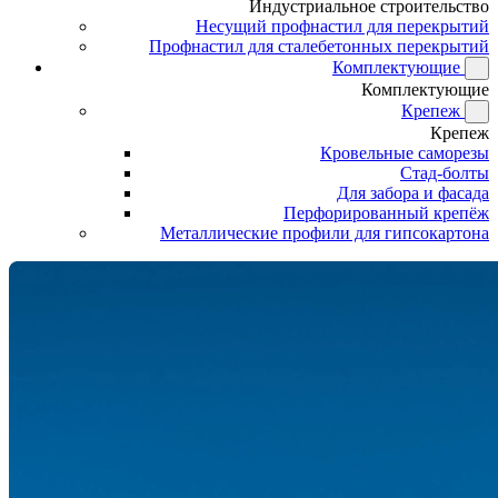
Индустриальное строительство
Несущий профнастил для перекрытий
Профнастил для сталебетонных перекрытий
Комплектующие
Комплектующие
Крепеж
Крепеж
Кровельные саморезы
Стад-болты
Для забора и фасада
Перфорированный крепёж
Металлические профили для гипсокартона