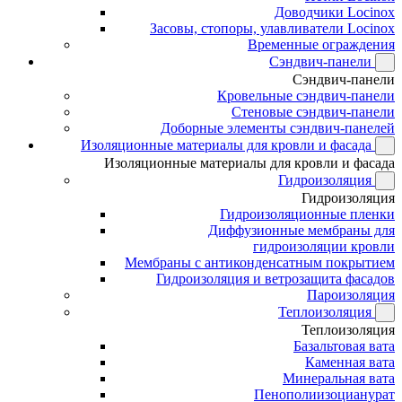
Доводчики Locinox
Засовы, стопоры, улавливатели Locinox
Временные ограждения
Сэндвич-панели
Сэндвич-панели
Кровельные сэндвич-панели
Стеновые сэндвич-панели
Доборные элементы сэндвич-панелей
Изоляционные материалы для кровли и фасада
Изоляционные материалы для кровли и фасада
Гидроизоляция
Гидроизоляция
Гидроизоляционные пленки
Диффузионные мембраны для
гидроизоляции кровли
Мембраны с антиконденсатным покрытием
Гидроизоляция и ветрозащита фасадов
Пароизоляция
Теплоизоляция
Теплоизоляция
Базальтовая вата
Каменная вата
Минеральная вата
Пенополиизоцианурат