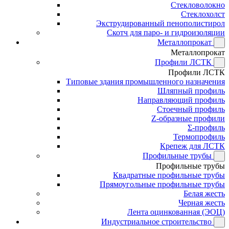
Стекловолокно
Стеклохолст
Экструдированный пенополистирол
Скотч для паро- и гидроизоляции
Металлопрокат
Металлопрокат
Профили ЛСТК
Профили ЛСТК
Типовые здания промышленного назначения
Шляпный профиль
Направляющий профиль
Стоечный профиль
Z-образные профили
Σ-профиль
Термопрофиль
Крепеж для ЛСТК
Профильные трубы
Профильные трубы
Квадратные профильные трубы
Прямоугольные профильные трубы
Белая жесть
Черная жесть
Лента оцинкованная (ЭОЦ)
Индустриальное строительство