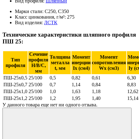
Вид профиля:
Шляпный
Марки стали:
С250, С350
Класс цинкования, г/м²:
275
Вид изделия:
ЛСТК
Технические характеристики шляпного профиля
ПШ 25:
Сечение
Толщина
Момент
Момент
Мом
Тип
профиля
металла
инерции
сопротивления
инер
профиля
Н/В/С,
t, мм
Ix (см4)
Wx (см3)
Iy (с
мм
ПШ-25х0,5
25/100
0,5
0,82
0,61
6,30
ПШ-25х0,7
25/100
0,7
1,14
0,84
8,83
ПШ-25х1,0
25/100
1,0
1,63
1,18
12,62
ПШ-25х1,2
25/100
1,2
1,95
1,40
15,14
У данного товара еще нет ни одного отзыва.