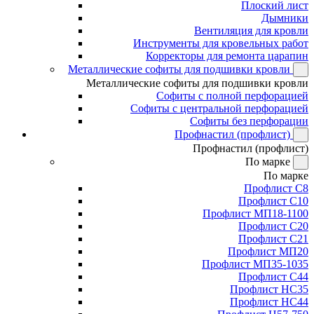
Плоский лист
Дымники
Вентиляция для кровли
Инструменты для кровельных работ
Корректоры для ремонта царапин
Металлические софиты для подшивки кровли
Металлические софиты для подшивки кровли
Софиты с полной перфорацией
Софиты с центральной перфорацией
Софиты без перфорации
Профнастил (профлист)
Профнастил (профлист)
По марке
По марке
Профлист С8
Профлист С10
Профлист МП18-1100
Профлист С20
Профлист С21
Профлист МП20
Профлист МП35-1035
Профлист С44
Профлист НС35
Профлист НС44