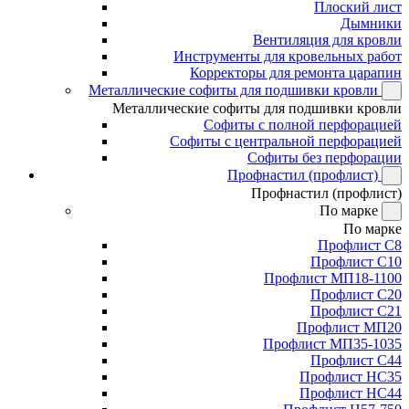
Плоский лист
Дымники
Вентиляция для кровли
Инструменты для кровельных работ
Корректоры для ремонта царапин
Металлические софиты для подшивки кровли
Металлические софиты для подшивки кровли
Софиты с полной перфорацией
Софиты с центральной перфорацией
Софиты без перфорации
Профнастил (профлист)
Профнастил (профлист)
По марке
По марке
Профлист С8
Профлист С10
Профлист МП18-1100
Профлист С20
Профлист С21
Профлист МП20
Профлист МП35-1035
Профлист С44
Профлист НС35
Профлист НС44