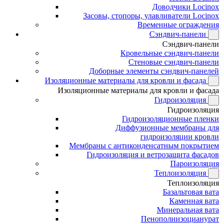
Доводчики Locinox
Засовы, стопоры, улавливатели Locinox
Временные ограждения
Сэндвич-панели
Сэндвич-панели
Кровельные сэндвич-панели
Стеновые сэндвич-панели
Доборные элементы сэндвич-панелей
Изоляционные материалы для кровли и фасада
Изоляционные материалы для кровли и фасада
Гидроизоляция
Гидроизоляция
Гидроизоляционные пленки
Диффузионные мембраны для
гидроизоляции кровли
Мембраны с антиконденсатным покрытием
Гидроизоляция и ветрозащита фасадов
Пароизоляция
Теплоизоляция
Теплоизоляция
Базальтовая вата
Каменная вата
Минеральная вата
Пенополиизоцианурат