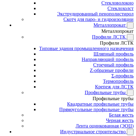
Стекловолокно
Стеклохолст
Экструдированный пенополистирол
Скотч для паро- и гидроизоляции
Металлопрокат
Металлопрокат
Профили ЛСТК
Профили ЛСТК
Типовые здания промышленного назначения
Шляпный профиль
Направляющий профиль
Стоечный профиль
Z-образные профили
Σ-профиль
Термопрофиль
Крепеж для ЛСТК
Профильные трубы
Профильные трубы
Квадратные профильные трубы
Прямоугольные профильные трубы
Белая жесть
Черная жесть
Лента оцинкованная (ЭОЦ)
Индустриальное строительство