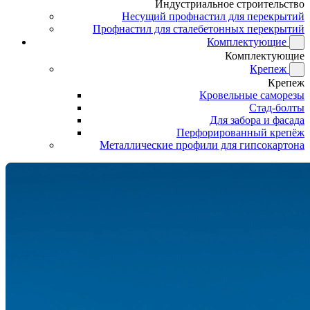
Индустриальное строительство
Несущий профнастил для перекрытий
Профнастил для сталебетонных перекрытий
Комплектующие
Комплектующие
Крепеж
Крепеж
Кровельные саморезы
Стад-болты
Для забора и фасада
Перфорированный крепёж
Металлические профили для гипсокартона