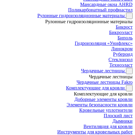
Мансардные окна AHRD
Поликарбонатный профнастил
Рулонные гидроизоляционные материалы
Рулонные гидроизоляционные материалы
Бикрост
Бикроэласт
Биполь
Гидроизоляция «Унифлекс»
Линокром
Рубероид
Стеклоизол
Техноэласт
Чердачные лестницы
Чердачные лестницы
Чердачные лестницы Fakro
Комплектующие для кровли
Комплектующие для кровли
Доборные элементы кровли
Элементы безопасности кровли
Кровельные уплотнители
Плоский лист
Дымники
Вентиляция для кровли
Инструменты для кровельных работ