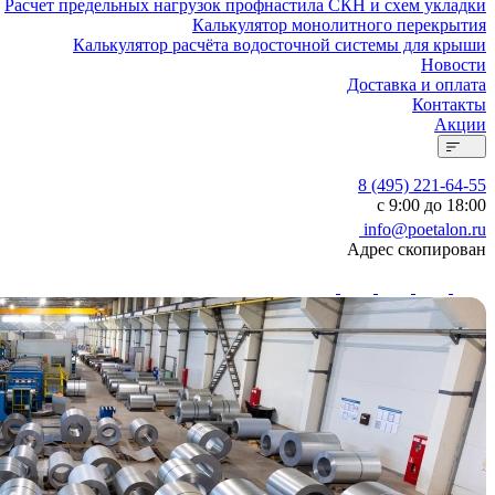
Расчет предельных нагрузок профнастила СКН и схем укладки
Калькулятор монолитного перекрытия
Калькулятор расчёта водосточной системы для крыши
Новости
Доставка и оплата
Контакты
Акции
8 (495) 221-64-55
с 9:00 до 18:00
info@poetalon.ru
Адрес скопирован