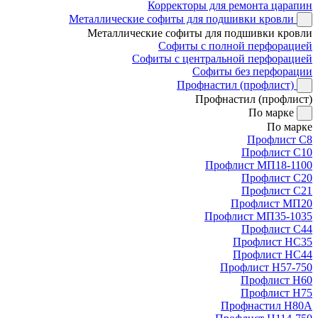
Корректоры для ремонта царапин
Металлические софиты для подшивки кровли
Металлические софиты для подшивки кровли
Софиты с полной перфорацией
Софиты с центральной перфорацией
Софиты без перфорации
Профнастил (профлист)
Профнастил (профлист)
По марке
По марке
Профлист С8
Профлист С10
Профлист МП18-1100
Профлист С20
Профлист С21
Профлист МП20
Профлист МП35-1035
Профлист С44
Профлист НС35
Профлист НС44
Профлист Н57-750
Профлист Н60
Профлист Н75
Профнастил Н80А