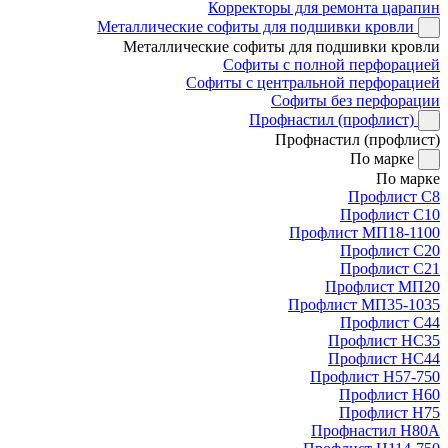
Корректоры для ремонта царапин
Металлические софиты для подшивки кровли
Металлические софиты для подшивки кровли
Софиты с полной перфорацией
Софиты с центральной перфорацией
Софиты без перфорации
Профнастил (профлист)
Профнастил (профлист)
По марке
По марке
Профлист С8
Профлист С10
Профлист МП18-1100
Профлист С20
Профлист С21
Профлист МП20
Профлист МП35-1035
Профлист С44
Профлист НС35
Профлист НС44
Профлист Н57-750
Профлист Н60
Профлист Н75
Профнастил Н80А