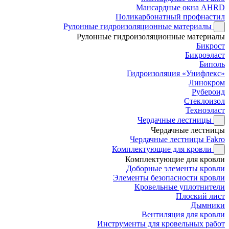
Мансардные окна AHRD
Поликарбонатный профнастил
Рулонные гидроизоляционные материалы
Рулонные гидроизоляционные материалы
Бикрост
Бикроэласт
Биполь
Гидроизоляция «Унифлекс»
Линокром
Рубероид
Стеклоизол
Техноэласт
Чердачные лестницы
Чердачные лестницы
Чердачные лестницы Fakro
Комплектующие для кровли
Комплектующие для кровли
Доборные элементы кровли
Элементы безопасности кровли
Кровельные уплотнители
Плоский лист
Дымники
Вентиляция для кровли
Инструменты для кровельных работ