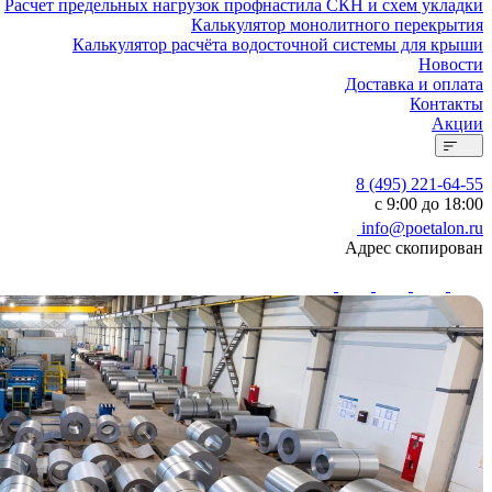
Расчет предельных нагрузок профнастила СКН и схем укладки
Калькулятор монолитного перекрытия
Калькулятор расчёта водосточной системы для крыши
Новости
Доставка и оплата
Контакты
Акции
8 (495) 221-64-55
с 9:00 до 18:00
info@poetalon.ru
Адрес скопирован