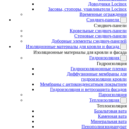
Доводчики Locinox
Засовы, стопоры, улавливатели Locinox
Временные ограждения
Сэндвич-панели
Сэндвич-панели
Кровельные сэндвич-панели
Стеновые сэндвич-панели
Доборные элементы сэндвич-панелей
Изоляционные материалы для кровли и фасада
Изоляционные материалы для кровли и фасада
Гидроизоляция
Гидроизоляция
Гидроизоляционные пленки
Диффузионные мембраны для
гидроизоляции кровли
Мембраны с антиконденсатным покрытием
Гидроизоляция и ветрозащита фасадов
Пароизоляция
Теплоизоляция
Теплоизоляция
Базальтовая вата
Каменная вата
Минеральная вата
Пенополиизоцианурат