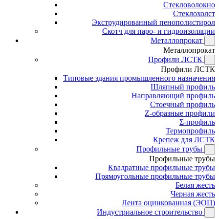
Стекловолокно
Стеклохолст
Экструдированный пенополистирол
Скотч для паро- и гидроизоляции
Металлопрокат
Металлопрокат
Профили ЛСТК
Профили ЛСТК
Типовые здания промышленного назначения
Шляпный профиль
Направляющий профиль
Стоечный профиль
Z-образные профили
Σ-профиль
Термопрофиль
Крепеж для ЛСТК
Профильные трубы
Профильные трубы
Квадратные профильные трубы
Прямоугольные профильные трубы
Белая жесть
Черная жесть
Лента оцинкованная (ЭОЦ)
Индустриальное строительство