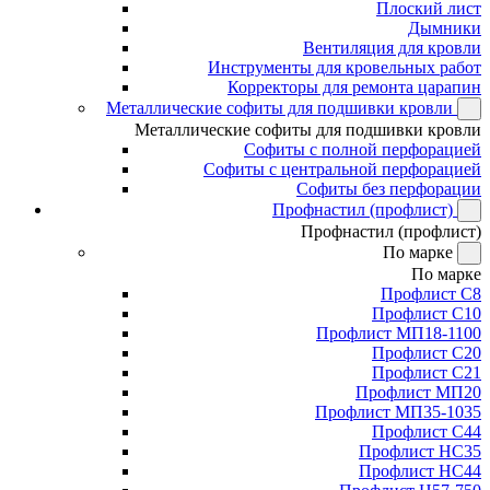
Плоский лист
Дымники
Вентиляция для кровли
Инструменты для кровельных работ
Корректоры для ремонта царапин
Металлические софиты для подшивки кровли
Металлические софиты для подшивки кровли
Софиты с полной перфорацией
Софиты с центральной перфорацией
Софиты без перфорации
Профнастил (профлист)
Профнастил (профлист)
По марке
По марке
Профлист С8
Профлист С10
Профлист МП18-1100
Профлист С20
Профлист С21
Профлист МП20
Профлист МП35-1035
Профлист С44
Профлист НС35
Профлист НС44