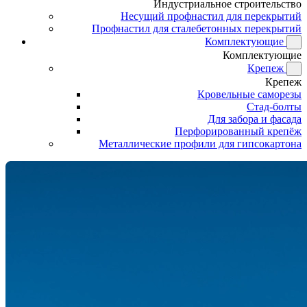
Индустриальное строительство
Несущий профнастил для перекрытий
Профнастил для сталебетонных перекрытий
Комплектующие
Комплектующие
Крепеж
Крепеж
Кровельные саморезы
Стад-болты
Для забора и фасада
Перфорированный крепёж
Металлические профили для гипсокартона