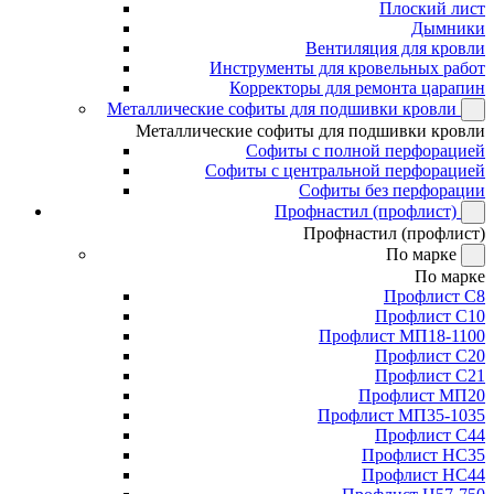
Плоский лист
Дымники
Вентиляция для кровли
Инструменты для кровельных работ
Корректоры для ремонта царапин
Металлические софиты для подшивки кровли
Металлические софиты для подшивки кровли
Софиты с полной перфорацией
Софиты с центральной перфорацией
Софиты без перфорации
Профнастил (профлист)
Профнастил (профлист)
По марке
По марке
Профлист С8
Профлист С10
Профлист МП18-1100
Профлист С20
Профлист С21
Профлист МП20
Профлист МП35-1035
Профлист С44
Профлист НС35
Профлист НС44