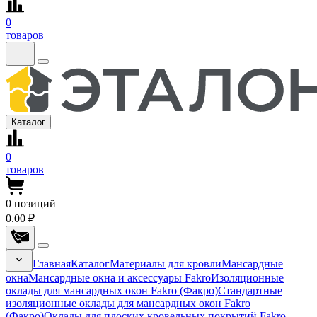
0
товаров
Каталог
0
товаров
0
позиций
0.00 ₽
Главная
Каталог
Материалы для кровли
Мансардные
окна
Мансардные окна и аксессуары Fakro
Изоляционные
оклады для мансардных окон Fakro (Факро)
Стандартные
изоляционные оклады для мансардных окон Fakro
(Факро)
Оклады для плоских кровельных покрытий Fakro