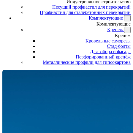
Индустриальное строительство
Несущий профнастил для перекрытий
Профнастил для сталебетонных перекрытий
Комплектующие
Комплектующие
Крепеж
Крепеж
Кровельные саморезы
Стад-болты
Для забора и фасада
Перфорированный крепёж
Металлические профили для гипсокартона