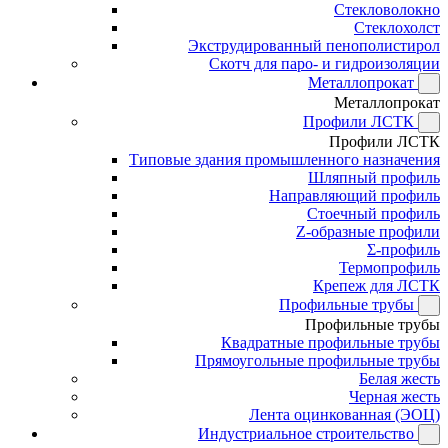
Стекловолокно
Стеклохолст
Экструдированный пенополистирол
Скотч для паро- и гидроизоляции
Металлопрокат
Металлопрокат
Профили ЛСТК
Профили ЛСТК
Типовые здания промышленного назначения
Шляпный профиль
Направляющий профиль
Стоечный профиль
Z-образные профили
Σ-профиль
Термопрофиль
Крепеж для ЛСТК
Профильные трубы
Профильные трубы
Квадратные профильные трубы
Прямоугольные профильные трубы
Белая жесть
Черная жесть
Лента оцинкованная (ЭОЦ)
Индустриальное строительство