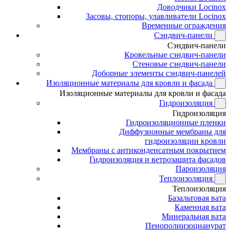
Доводчики Locinox
Засовы, стопоры, улавливатели Locinox
Временные ограждения
Сэндвич-панели
Сэндвич-панели
Кровельные сэндвич-панели
Стеновые сэндвич-панели
Доборные элементы сэндвич-панелей
Изоляционные материалы для кровли и фасада
Изоляционные материалы для кровли и фасада
Гидроизоляция
Гидроизоляция
Гидроизоляционные пленки
Диффузионные мембраны для
гидроизоляции кровли
Мембраны с антиконденсатным покрытием
Гидроизоляция и ветрозащита фасадов
Пароизоляция
Теплоизоляция
Теплоизоляция
Базальтовая вата
Каменная вата
Минеральная вата
Пенополиизоцианурат