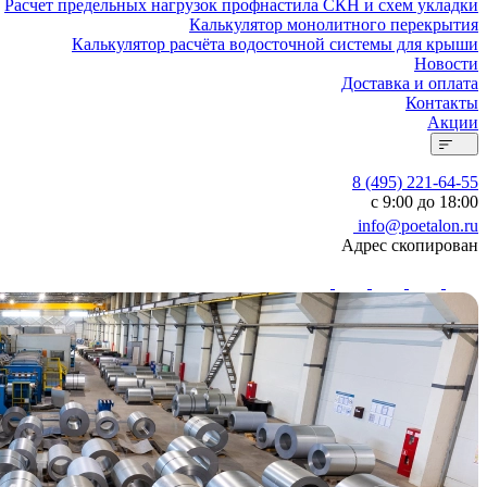
Расчет предельных нагрузок профнастила СКН и схем укладки
Калькулятор монолитного перекрытия
Калькулятор расчёта водосточной системы для крыши
Новости
Доставка и оплата
Контакты
Акции
8 (495) 221-64-55
с 9:00 до 18:00
info@poetalon.ru
Адрес скопирован