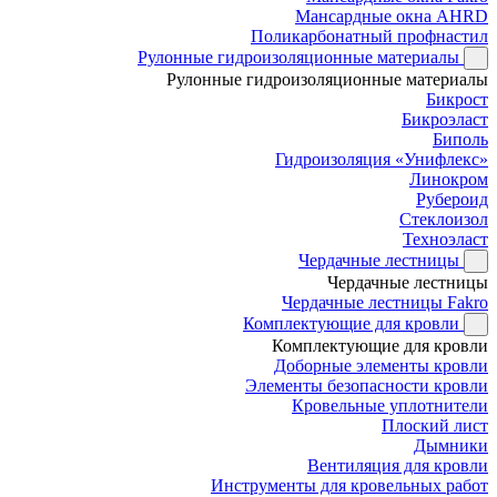
Мансардные окна AHRD
Поликарбонатный профнастил
Рулонные гидроизоляционные материалы
Рулонные гидроизоляционные материалы
Бикрост
Бикроэласт
Биполь
Гидроизоляция «Унифлекс»
Линокром
Рубероид
Стеклоизол
Техноэласт
Чердачные лестницы
Чердачные лестницы
Чердачные лестницы Fakro
Комплектующие для кровли
Комплектующие для кровли
Доборные элементы кровли
Элементы безопасности кровли
Кровельные уплотнители
Плоский лист
Дымники
Вентиляция для кровли
Инструменты для кровельных работ