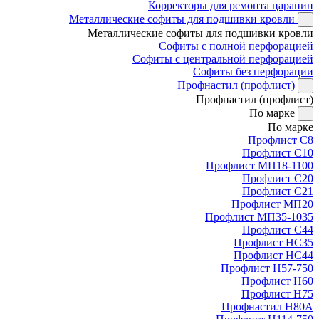
Корректоры для ремонта царапин
Металлические софиты для подшивки кровли
Металлические софиты для подшивки кровли
Софиты с полной перфорацией
Софиты с центральной перфорацией
Софиты без перфорации
Профнастил (профлист)
Профнастил (профлист)
По марке
По марке
Профлист С8
Профлист С10
Профлист МП18-1100
Профлист С20
Профлист С21
Профлист МП20
Профлист МП35-1035
Профлист С44
Профлист НС35
Профлист НС44
Профлист Н57-750
Профлист Н60
Профлист Н75
Профнастил Н80А