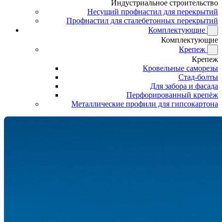
Индустриальное строительство
Несущий профнастил для перекрытий
Профнастил для сталебетонных перекрытий
Комплектующие
Комплектующие
Крепеж
Крепеж
Кровельные саморезы
Стад-болты
Для забора и фасада
Перфорированный крепёж
Металлические профили для гипсокартона