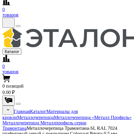
0
товаров
Каталог
0
товаров
0
позиций
0.00 ₽
Главная
Каталог
Материалы для
кровли
Металлочерепица
Металлочерепица «Металл Профиль»
Металлочерепица Металлпрофиль серии
Трамонтана
Металлочерепица Трамонтана-SL RAL 7024
графитовый серый с покрытием Colorcoat Prisma 0.5 мм