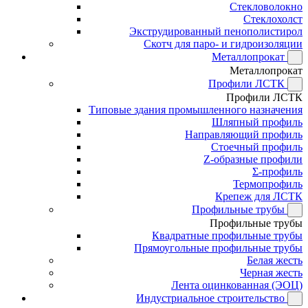
Стекловолокно
Стеклохолст
Экструдированный пенополистирол
Скотч для паро- и гидроизоляции
Металлопрокат
Металлопрокат
Профили ЛСТК
Профили ЛСТК
Типовые здания промышленного назначения
Шляпный профиль
Направляющий профиль
Стоечный профиль
Z-образные профили
Σ-профиль
Термопрофиль
Крепеж для ЛСТК
Профильные трубы
Профильные трубы
Квадратные профильные трубы
Прямоугольные профильные трубы
Белая жесть
Черная жесть
Лента оцинкованная (ЭОЦ)
Индустриальное строительство