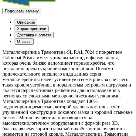
Подобрать замену
Описание
Характеристики
Доставка и оплата
Отзывы
Металлочерепица Трамонтана-SL RAL 7024 с покрытием
Colorcoat Prisma имеет уникальный вид и форму волны,
которая очень близко напоминает горные хребты, что
позволило предать кровле изысканный вид. Помимо
привлекательного внешнего вида данная серия
металлочерепицы имеет усиленную геометрию, за счёт чего
такая кровля устойчива к порывистым ветровым нагрузкам и
является перспективных решением для использования в
регионах со сложными метеорологическими условиями.
Металлочерепица Трамонтана обладает 100%
водонепроницаемостью, которой удалось достичь а счёт
улучшенной конструкции бокового замка и хорошей стыковке
листов. Металлочерепица производится на
высокотехнологичном оборудовании с формой реза 3D,
благодаря чему горизонтальный нахлёст металлочерепицы
незаметен на готовой кровле. Металлочерепица Трамонтана