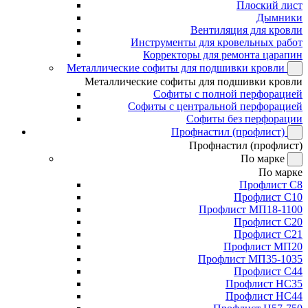
Плоский лист
Дымники
Вентиляция для кровли
Инструменты для кровельных работ
Корректоры для ремонта царапин
Металлические софиты для подшивки кровли
Металлические софиты для подшивки кровли
Софиты с полной перфорацией
Софиты с центральной перфорацией
Софиты без перфорации
Профнастил (профлист)
Профнастил (профлист)
По марке
По марке
Профлист С8
Профлист С10
Профлист МП18-1100
Профлист С20
Профлист С21
Профлист МП20
Профлист МП35-1035
Профлист С44
Профлист НС35
Профлист НС44