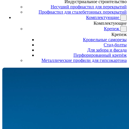
Индустриальное строительство
Несущий профнастил для перекрытий
Профнастил для сталебетонных перекрытий
Комплектующие
Комплектующие
Крепеж
Крепеж
Кровельные саморезы
Стад-болты
Для забора и фасада
Перфорированный крепёж
Металлические профили для гипсокартона