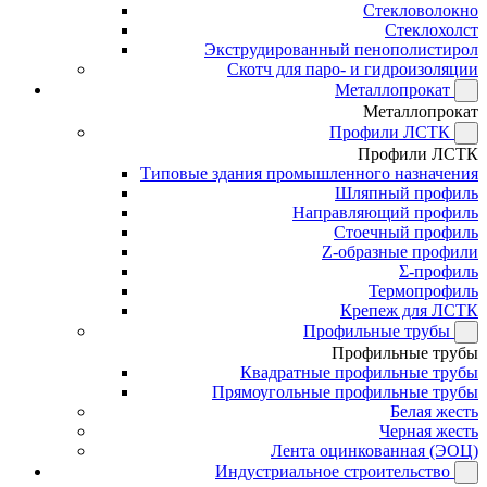
Стекловолокно
Стеклохолст
Экструдированный пенополистирол
Скотч для паро- и гидроизоляции
Металлопрокат
Металлопрокат
Профили ЛСТК
Профили ЛСТК
Типовые здания промышленного назначения
Шляпный профиль
Направляющий профиль
Стоечный профиль
Z-образные профили
Σ-профиль
Термопрофиль
Крепеж для ЛСТК
Профильные трубы
Профильные трубы
Квадратные профильные трубы
Прямоугольные профильные трубы
Белая жесть
Черная жесть
Лента оцинкованная (ЭОЦ)
Индустриальное строительство