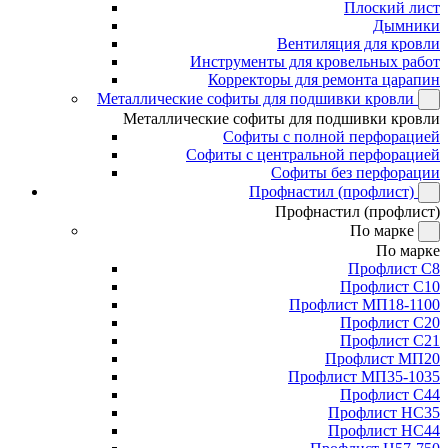
Плоский лист
Дымники
Вентиляция для кровли
Инструменты для кровельных работ
Корректоры для ремонта царапин
Металлические софиты для подшивки кровли
Металлические софиты для подшивки кровли
Софиты с полной перфорацией
Софиты с центральной перфорацией
Софиты без перфорации
Профнастил (профлист)
Профнастил (профлист)
По марке
По марке
Профлист С8
Профлист С10
Профлист МП18-1100
Профлист С20
Профлист С21
Профлист МП20
Профлист МП35-1035
Профлист С44
Профлист НС35
Профлист НС44