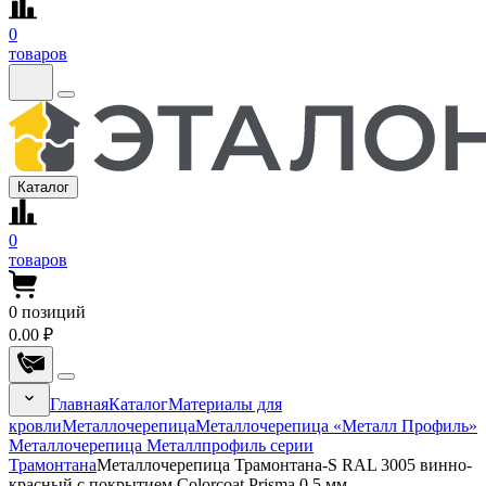
0
товаров
Каталог
0
товаров
0
позиций
0.00 ₽
Главная
Каталог
Материалы для
кровли
Металлочерепица
Металлочерепица «Металл Профиль»
Металлочерепица Металлпрофиль серии
Трамонтана
Металлочерепица Трамонтана-S RAL 3005 винно-
красный с покрытием Colorcoat Prisma 0.5 мм