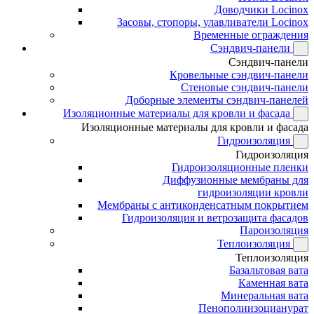
Доводчики Locinox
Засовы, стопоры, улавливатели Locinox
Временные ограждения
Сэндвич-панели
Сэндвич-панели
Кровельные сэндвич-панели
Стеновые сэндвич-панели
Доборные элементы сэндвич-панелей
Изоляционные материалы для кровли и фасада
Изоляционные материалы для кровли и фасада
Гидроизоляция
Гидроизоляция
Гидроизоляционные пленки
Диффузионные мембраны для
гидроизоляции кровли
Мембраны с антиконденсатным покрытием
Гидроизоляция и ветрозащита фасадов
Пароизоляция
Теплоизоляция
Теплоизоляция
Базальтовая вата
Каменная вата
Минеральная вата
Пенополиизоцианурат