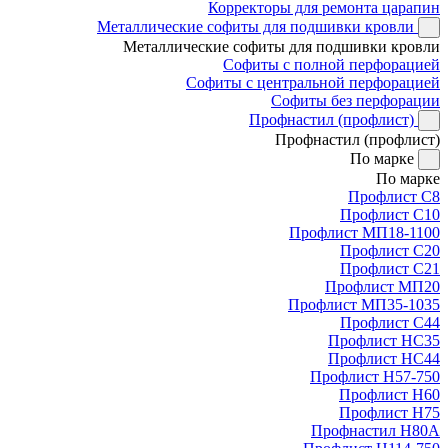
Корректоры для ремонта царапин
Металлические софиты для подшивки кровли
Металлические софиты для подшивки кровли
Софиты с полной перфорацией
Софиты с центральной перфорацией
Софиты без перфорации
Профнастил (профлист)
Профнастил (профлист)
По марке
По марке
Профлист С8
Профлист С10
Профлист МП18-1100
Профлист С20
Профлист С21
Профлист МП20
Профлист МП35-1035
Профлист С44
Профлист НС35
Профлист НС44
Профлист Н57-750
Профлист Н60
Профлист Н75
Профнастил Н80А