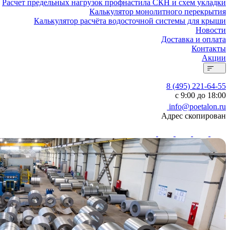
Расчет предельных нагрузок профнастила СКН и схем укладки
Калькулятор монолитного перекрытия
Калькулятор расчёта водосточной системы для крыши
Новости
Доставка и оплата
Контакты
Акции
8 (495) 221-64-55
с 9:00 до 18:00
info@poetalon.ru
Адрес скопирован