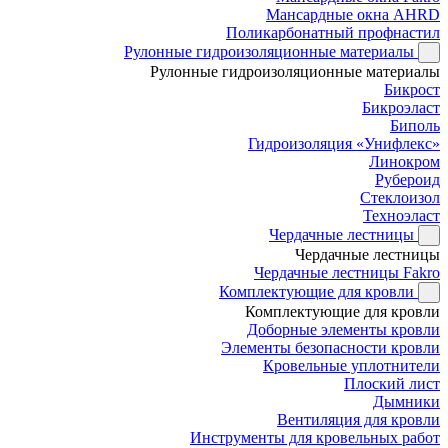
Мансардные окна AHRD
Поликарбонатный профнастил
Рулонные гидроизоляционные материалы
Рулонные гидроизоляционные материалы
Бикрост
Бикроэласт
Биполь
Гидроизоляция «Унифлекс»
Линокром
Рубероид
Стеклоизол
Техноэласт
Чердачные лестницы
Чердачные лестницы
Чердачные лестницы Fakro
Комплектующие для кровли
Комплектующие для кровли
Доборные элементы кровли
Элементы безопасности кровли
Кровельные уплотнители
Плоский лист
Дымники
Вентиляция для кровли
Инструменты для кровельных работ