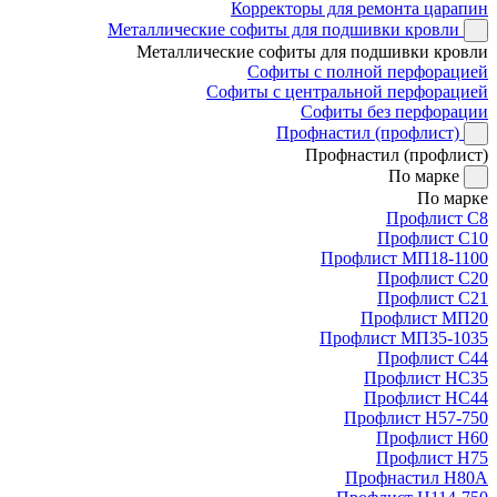
Корректоры для ремонта царапин
Металлические софиты для подшивки кровли
Металлические софиты для подшивки кровли
Софиты с полной перфорацией
Софиты с центральной перфорацией
Софиты без перфорации
Профнастил (профлист)
Профнастил (профлист)
По марке
По марке
Профлист С8
Профлист С10
Профлист МП18-1100
Профлист С20
Профлист С21
Профлист МП20
Профлист МП35-1035
Профлист С44
Профлист НС35
Профлист НС44
Профлист Н57-750
Профлист Н60
Профлист Н75
Профнастил Н80А