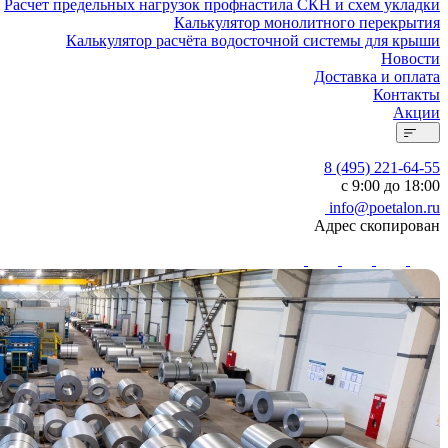
Расчет предельных нагрузок профнастила СКН и схем укладки
Калькулятор монолитного перекрытия
Калькулятор расчёта водосточной системы для крыши
Новости
Доставка и оплата
Контакты
Акции
8 (495) 221-64-55
с 9:00 до 18:00
info@poetalon.ru
Адрес скопирован