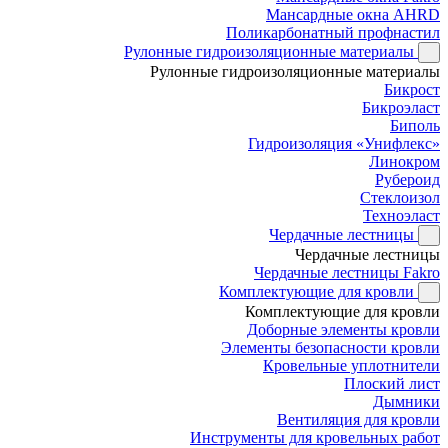
Мансардные окна AHRD
Поликарбонатный профнастил
Рулонные гидроизоляционные материалы
Рулонные гидроизоляционные материалы
Бикрост
Бикроэласт
Биполь
Гидроизоляция «Унифлекс»
Линокром
Рубероид
Стеклоизол
Техноэласт
Чердачные лестницы
Чердачные лестницы
Чердачные лестницы Fakro
Комплектующие для кровли
Комплектующие для кровли
Доборные элементы кровли
Элементы безопасности кровли
Кровельные уплотнители
Плоский лист
Дымники
Вентиляция для кровли
Инструменты для кровельных работ