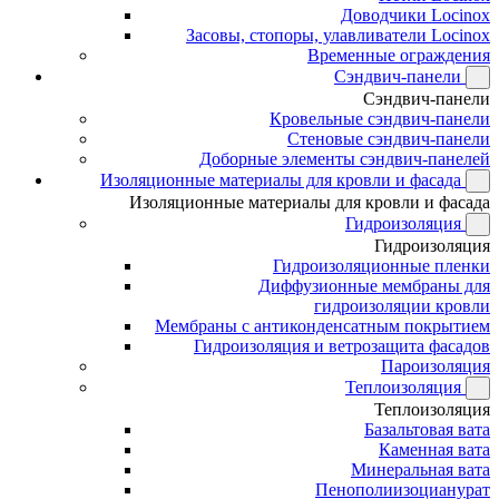
Доводчики Locinox
Засовы, стопоры, улавливатели Locinox
Временные ограждения
Сэндвич-панели
Сэндвич-панели
Кровельные сэндвич-панели
Стеновые сэндвич-панели
Доборные элементы сэндвич-панелей
Изоляционные материалы для кровли и фасада
Изоляционные материалы для кровли и фасада
Гидроизоляция
Гидроизоляция
Гидроизоляционные пленки
Диффузионные мембраны для
гидроизоляции кровли
Мембраны с антиконденсатным покрытием
Гидроизоляция и ветрозащита фасадов
Пароизоляция
Теплоизоляция
Теплоизоляция
Базальтовая вата
Каменная вата
Минеральная вата
Пенополиизоцианурат