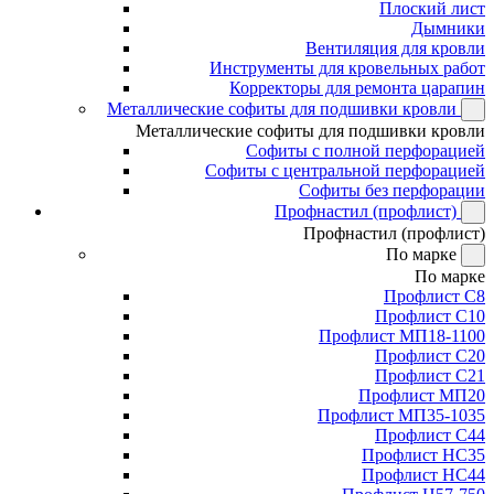
Плоский лист
Дымники
Вентиляция для кровли
Инструменты для кровельных работ
Корректоры для ремонта царапин
Металлические софиты для подшивки кровли
Металлические софиты для подшивки кровли
Софиты с полной перфорацией
Софиты с центральной перфорацией
Софиты без перфорации
Профнастил (профлист)
Профнастил (профлист)
По марке
По марке
Профлист С8
Профлист С10
Профлист МП18-1100
Профлист С20
Профлист С21
Профлист МП20
Профлист МП35-1035
Профлист С44
Профлист НС35
Профлист НС44