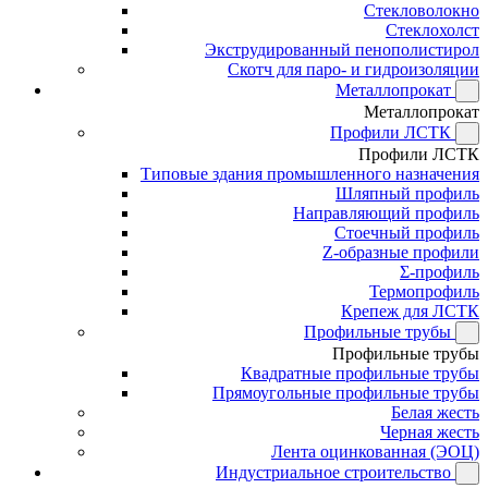
Стекловолокно
Стеклохолст
Экструдированный пенополистирол
Скотч для паро- и гидроизоляции
Металлопрокат
Металлопрокат
Профили ЛСТК
Профили ЛСТК
Типовые здания промышленного назначения
Шляпный профиль
Направляющий профиль
Стоечный профиль
Z-образные профили
Σ-профиль
Термопрофиль
Крепеж для ЛСТК
Профильные трубы
Профильные трубы
Квадратные профильные трубы
Прямоугольные профильные трубы
Белая жесть
Черная жесть
Лента оцинкованная (ЭОЦ)
Индустриальное строительство