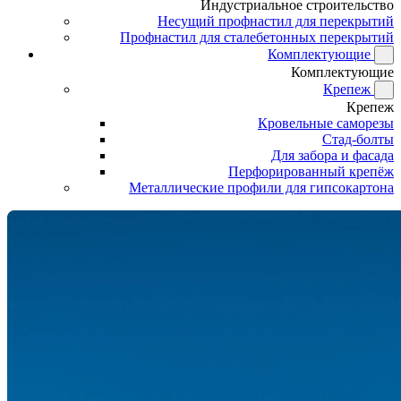
Индустриальное строительство
Несущий профнастил для перекрытий
Профнастил для сталебетонных перекрытий
Комплектующие
Комплектующие
Крепеж
Крепеж
Кровельные саморезы
Стад-болты
Для забора и фасада
Перфорированный крепёж
Металлические профили для гипсокартона