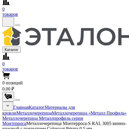
0
товаров
Каталог
0
товаров
0
позиций
0.00 ₽
Главная
Каталог
Материалы для
кровли
Металлочерепица
Металлочерепица «Металл Профиль»
Металлочерепица Металлпрофиль серии
Монтерроса
Металлочерепица Монтерроса-S RAL 3005 винно-
красный с покрытием Colorcoat Prisma 0.5 мм