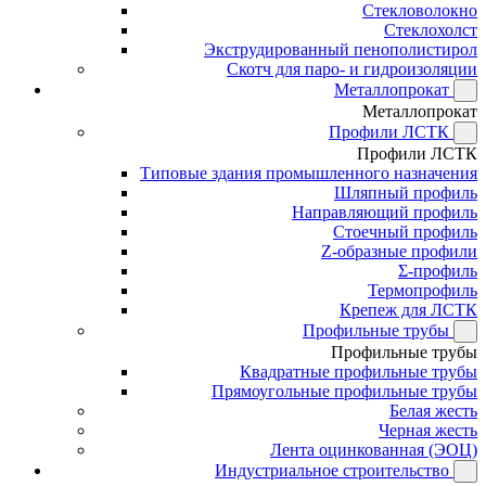
Стекловолокно
Стеклохолст
Экструдированный пенополистирол
Скотч для паро- и гидроизоляции
Металлопрокат
Металлопрокат
Профили ЛСТК
Профили ЛСТК
Типовые здания промышленного назначения
Шляпный профиль
Направляющий профиль
Стоечный профиль
Z-образные профили
Σ-профиль
Термопрофиль
Крепеж для ЛСТК
Профильные трубы
Профильные трубы
Квадратные профильные трубы
Прямоугольные профильные трубы
Белая жесть
Черная жесть
Лента оцинкованная (ЭОЦ)
Индустриальное строительство