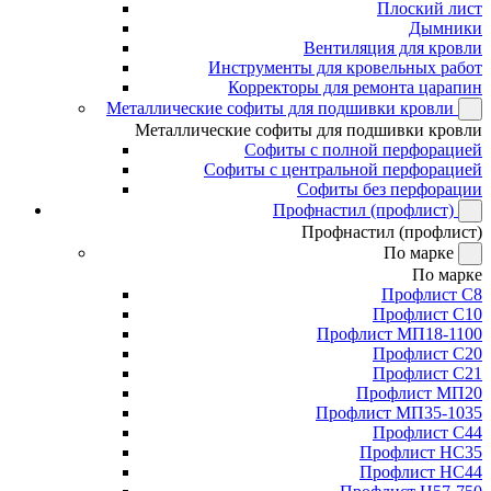
Плоский лист
Дымники
Вентиляция для кровли
Инструменты для кровельных работ
Корректоры для ремонта царапин
Металлические софиты для подшивки кровли
Металлические софиты для подшивки кровли
Софиты с полной перфорацией
Софиты с центральной перфорацией
Софиты без перфорации
Профнастил (профлист)
Профнастил (профлист)
По марке
По марке
Профлист С8
Профлист С10
Профлист МП18-1100
Профлист С20
Профлист С21
Профлист МП20
Профлист МП35-1035
Профлист С44
Профлист НС35
Профлист НС44