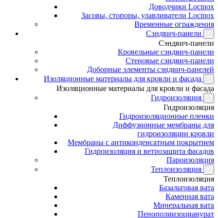
Доводчики Locinox
Засовы, стопоры, улавливатели Locinox
Временные ограждения
Сэндвич-панели
Сэндвич-панели
Кровельные сэндвич-панели
Стеновые сэндвич-панели
Доборные элементы сэндвич-панелей
Изоляционные материалы для кровли и фасада
Изоляционные материалы для кровли и фасада
Гидроизоляция
Гидроизоляция
Гидроизоляционные пленки
Диффузионные мембраны для
гидроизоляции кровли
Мембраны с антиконденсатным покрытием
Гидроизоляция и ветрозащита фасадов
Пароизоляция
Теплоизоляция
Теплоизоляция
Базальтовая вата
Каменная вата
Минеральная вата
Пенополиизоцианурат