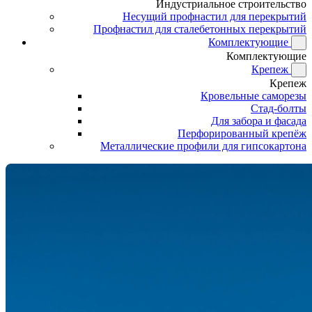
Индустриальное строительство
Несущий профнастил для перекрытий
Профнастил для сталебетонных перекрытий
Комплектующие
Комплектующие
Крепеж
Крепеж
Кровельные саморезы
Стад-болты
Для забора и фасада
Перфорированный крепёж
Металлические профили для гипсокартона