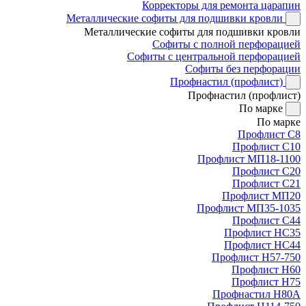
Корректоры для ремонта царапин
Металлические софиты для подшивки кровли
Металлические софиты для подшивки кровли
Софиты с полной перфорацией
Софиты с центральной перфорацией
Софиты без перфорации
Профнастил (профлист)
Профнастил (профлист)
По марке
По марке
Профлист С8
Профлист С10
Профлист МП18-1100
Профлист С20
Профлист С21
Профлист МП20
Профлист МП35-1035
Профлист С44
Профлист НС35
Профлист НС44
Профлист Н57-750
Профлист Н60
Профлист Н75
Профнастил Н80А