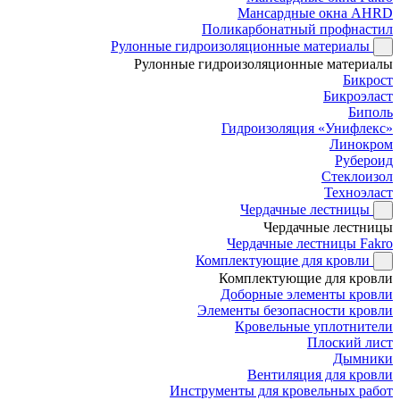
Мансардные окна AHRD
Поликарбонатный профнастил
Рулонные гидроизоляционные материалы
Рулонные гидроизоляционные материалы
Бикрост
Бикроэласт
Биполь
Гидроизоляция «Унифлекс»
Линокром
Рубероид
Стеклоизол
Техноэласт
Чердачные лестницы
Чердачные лестницы
Чердачные лестницы Fakro
Комплектующие для кровли
Комплектующие для кровли
Доборные элементы кровли
Элементы безопасности кровли
Кровельные уплотнители
Плоский лист
Дымники
Вентиляция для кровли
Инструменты для кровельных работ