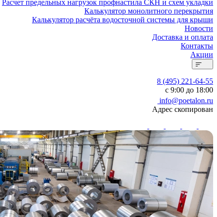
Расчет предельных нагрузок профнастила СКН и схем укладки
Калькулятор монолитного перекрытия
Калькулятор расчёта водосточной системы для крыши
Новости
Доставка и оплата
Контакты
Акции
8 (495) 221-64-55
с 9:00 до 18:00
info@poetalon.ru
Адрес скопирован