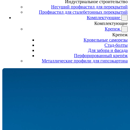
Индустриальное строительство
Несущий профнастил для перекрытий
Профнастил для сталебетонных перекрытий
Комплектующие
Комплектующие
Крепеж
Крепеж
Кровельные саморезы
Стад-болты
Для забора и фасада
Перфорированный крепёж
Металлические профили для гипсокартона