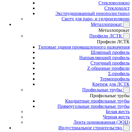
Стекловолокно
Стеклохолст
Экструдированный пенополистирол
Скотч для паро- и гидроизоляции
Металлопрокат
Металлопрокат
Профили ЛСТК
Профили ЛСТК
Типовые здания промышленного назначения
Шляпный профиль
Направляющий профиль
Стоечный профиль
Z-образные профили
Σ-профиль
Термопрофиль
Крепеж для ЛСТК
Профильные трубы
Профильные трубы
Квадратные профильные трубы
Прямоугольные профильные трубы
Белая жесть
Черная жесть
Лента оцинкованная (ЭОЦ)
Индустриальное строительство