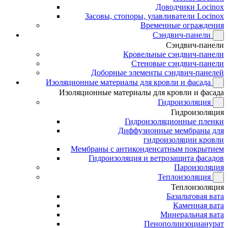
Доводчики Locinox
Засовы, стопоры, улавливатели Locinox
Временные ограждения
Сэндвич-панели
Сэндвич-панели
Кровельные сэндвич-панели
Стеновые сэндвич-панели
Доборные элементы сэндвич-панелей
Изоляционные материалы для кровли и фасада
Изоляционные материалы для кровли и фасада
Гидроизоляция
Гидроизоляция
Гидроизоляционные пленки
Диффузионные мембраны для
гидроизоляции кровли
Мембраны с антиконденсатным покрытием
Гидроизоляция и ветрозащита фасадов
Пароизоляция
Теплоизоляция
Теплоизоляция
Базальтовая вата
Каменная вата
Минеральная вата
Пенополиизоцианурат