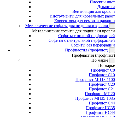
Плоский лист
Дымники
Вентиляция для кровли
Инструменты для кровельных работ
Корректоры для ремонта царапин
Металлические софиты для подшивки кровли
Металлические софиты для подшивки кровли
Софиты с полной перфорацией
Софиты с центральной перфорацией
Софиты без перфорации
Профнастил (профлист)
Профнастил (профлист)
По марке
По марке
Профлист С8
Профлист С10
Профлист МП18-1100
Профлист С20
Профлист С21
Профлист МП20
Профлист МП35-1035
Профлист С44
Профлист НС35
Профлист НС44