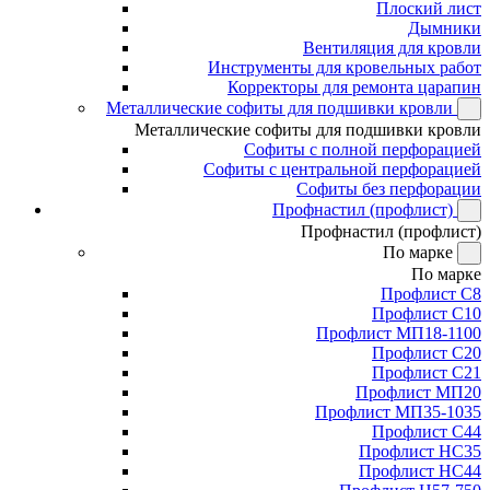
Плоский лист
Дымники
Вентиляция для кровли
Инструменты для кровельных работ
Корректоры для ремонта царапин
Металлические софиты для подшивки кровли
Металлические софиты для подшивки кровли
Софиты с полной перфорацией
Софиты с центральной перфорацией
Софиты без перфорации
Профнастил (профлист)
Профнастил (профлист)
По марке
По марке
Профлист С8
Профлист С10
Профлист МП18-1100
Профлист С20
Профлист С21
Профлист МП20
Профлист МП35-1035
Профлист С44
Профлист НС35
Профлист НС44