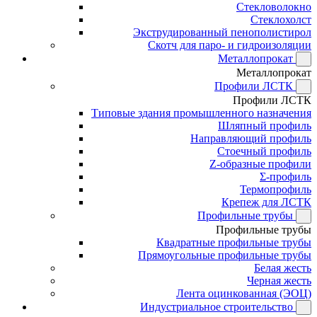
Стекловолокно
Стеклохолст
Экструдированный пенополистирол
Скотч для паро- и гидроизоляции
Металлопрокат
Металлопрокат
Профили ЛСТК
Профили ЛСТК
Типовые здания промышленного назначения
Шляпный профиль
Направляющий профиль
Стоечный профиль
Z-образные профили
Σ-профиль
Термопрофиль
Крепеж для ЛСТК
Профильные трубы
Профильные трубы
Квадратные профильные трубы
Прямоугольные профильные трубы
Белая жесть
Черная жесть
Лента оцинкованная (ЭОЦ)
Индустриальное строительство