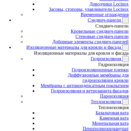
Доводчики Locinox
Засовы, стопоры, улавливатели Locinox
Временные ограждения
Сэндвич-панели
Сэндвич-панели
Кровельные сэндвич-панели
Стеновые сэндвич-панели
Доборные элементы сэндвич-панелей
Изоляционные материалы для кровли и фасада
Изоляционные материалы для кровли и фасада
Гидроизоляция
Гидроизоляция
Гидроизоляционные пленки
Диффузионные мембраны для
гидроизоляции кровли
Мембраны с антиконденсатным покрытием
Гидроизоляция и ветрозащита фасадов
Пароизоляция
Теплоизоляция
Теплоизоляция
Базальтовая вата
Каменная вата
Минеральная вата
Пенополиизоцианурат