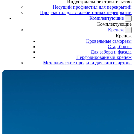
Индустриальное строительство
Несущий профнастил для перекрытий
Профнастил для сталебетонных перекрытий
Комплектующие
Комплектующие
Крепеж
Крепеж
Кровельные саморезы
Стад-болты
Для забора и фасада
Перфорированный крепёж
Металлические профили для гипсокартона