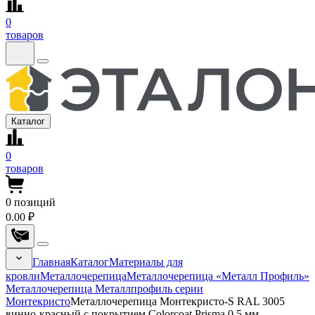
0
товаров
Каталог
0
товаров
0
позиций
0.00 ₽
Главная
Каталог
Материалы для
кровли
Металлочерепица
Металлочерепица «Металл Профиль»
Металлочерепица Металлпрофиль серии
Монтекристо
Металлочерепица Монтекристо-S RAL 3005
винно-красный с покрытием Colorcoat Prisma 0.5 мм