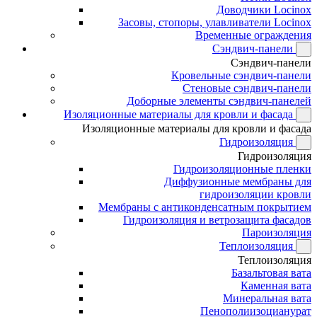
Доводчики Locinox
Засовы, стопоры, улавливатели Locinox
Временные ограждения
Сэндвич-панели
Сэндвич-панели
Кровельные сэндвич-панели
Стеновые сэндвич-панели
Доборные элементы сэндвич-панелей
Изоляционные материалы для кровли и фасада
Изоляционные материалы для кровли и фасада
Гидроизоляция
Гидроизоляция
Гидроизоляционные пленки
Диффузионные мембраны для
гидроизоляции кровли
Мембраны с антиконденсатным покрытием
Гидроизоляция и ветрозащита фасадов
Пароизоляция
Теплоизоляция
Теплоизоляция
Базальтовая вата
Каменная вата
Минеральная вата
Пенополиизоцианурат