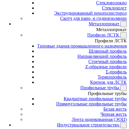
Стекловолокно
Стеклохолст
Экструдированный пенополистирол
Скотч для паро- и гидроизоляции
Металлопрокат
Металлопрокат
Профили ЛСТК
Профили ЛСТК
Типовые здания промышленного назначения
Шляпный профиль
Направляющий профиль
Стоечный профиль
Z-образные профили
Σ-профиль
Термопрофиль
Крепеж для ЛСТК
Профильные трубы
Профильные трубы
Квадратные профильные трубы
Прямоугольные профильные трубы
Белая жесть
Черная жесть
Лента оцинкованная (ЭОЦ)
Индустриальное строительство