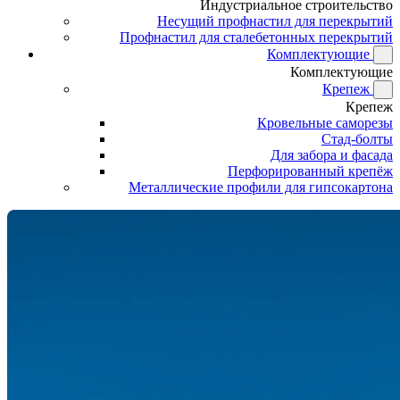
Индустриальное строительство
Несущий профнастил для перекрытий
Профнастил для сталебетонных перекрытий
Комплектующие
Комплектующие
Крепеж
Крепеж
Кровельные саморезы
Стад-болты
Для забора и фасада
Перфорированный крепёж
Металлические профили для гипсокартона