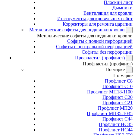
Плоский лист
Дымники
Вентиляция для кровли
Инструменты для кровельных работ
Корректоры для ремонта царапин
Металлические софиты для подшивки кровли
Металлические софиты для подшивки кровли
Софиты с полной перфорацией
Софиты с центральной перфорацией
Софиты без перфорации
Профнастил (профлист)
Профнастил (профлист)
По марке
По марке
Профлист С8
Профлист С10
Профлист МП18-1100
Профлист С20
Профлист С21
Профлист МП20
Профлист МП35-1035
Профлист С44
Профлист НС35
Профлист НС44