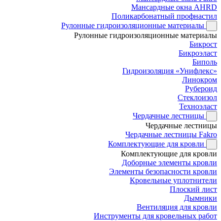
Мансардные окна AHRD
Поликарбонатный профнастил
Рулонные гидроизоляционные материалы
Рулонные гидроизоляционные материалы
Бикрост
Бикроэласт
Биполь
Гидроизоляция «Унифлекс»
Линокром
Рубероид
Стеклоизол
Техноэласт
Чердачные лестницы
Чердачные лестницы
Чердачные лестницы Fakro
Комплектующие для кровли
Комплектующие для кровли
Доборные элементы кровли
Элементы безопасности кровли
Кровельные уплотнители
Плоский лист
Дымники
Вентиляция для кровли
Инструменты для кровельных работ