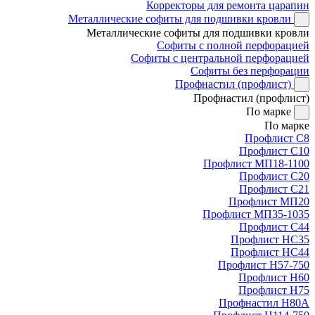
Корректоры для ремонта царапин
Металлические софиты для подшивки кровли
Металлические софиты для подшивки кровли
Софиты с полной перфорацией
Софиты с центральной перфорацией
Софиты без перфорации
Профнастил (профлист)
Профнастил (профлист)
По марке
По марке
Профлист С8
Профлист С10
Профлист МП18-1100
Профлист С20
Профлист С21
Профлист МП20
Профлист МП35-1035
Профлист С44
Профлист НС35
Профлист НС44
Профлист Н57-750
Профлист Н60
Профлист Н75
Профнастил Н80А