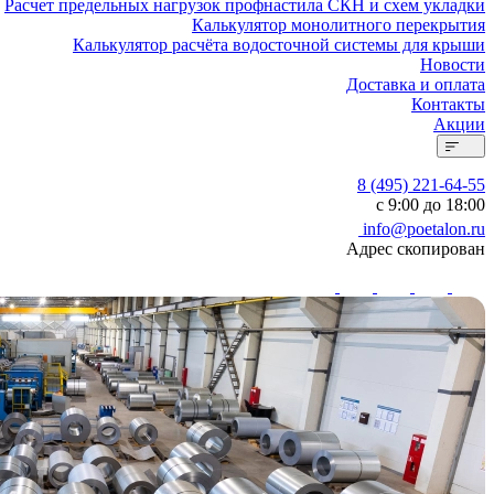
Расчет предельных нагрузок профнастила СКН и схем укладки
Калькулятор монолитного перекрытия
Калькулятор расчёта водосточной системы для крыши
Новости
Доставка и оплата
Контакты
Акции
8 (495) 221-64-55
с 9:00 до 18:00
info@poetalon.ru
Адрес скопирован