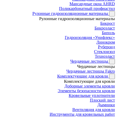
Мансардные окна AHRD
Поликарбонатный профнастил
Рулонные гидроизоляционные материалы
Рулонные гидроизоляционные материалы
Бикрост
Бикроэласт
Биполь
Гидроизоляция «Унифлекс»
Линокром
Рубероид
Стеклоизол
Техноэласт
Чердачные лестницы
Чердачные лестницы
Чердачные лестницы Fakro
Комплектующие для кровли
Комплектующие для кровли
Доборные элементы кровли
Элементы безопасности кровли
Кровельные уплотнители
Плоский лист
Дымники
Вентиляция для кровли
Инструменты для кровельных работ