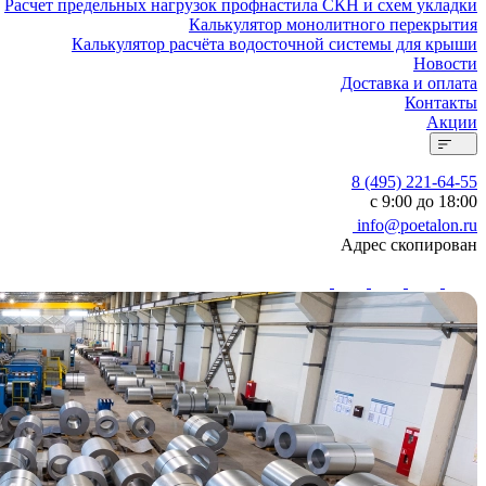
Расчет предельных нагрузок профнастила СКН и схем укладки
Калькулятор монолитного перекрытия
Калькулятор расчёта водосточной системы для крыши
Новости
Доставка и оплата
Контакты
Акции
8 (495) 221-64-55
с 9:00 до 18:00
info@poetalon.ru
Адрес скопирован