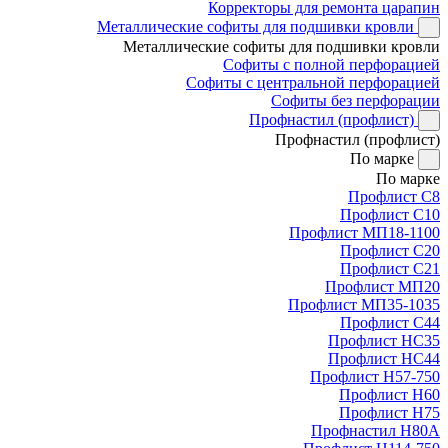
Корректоры для ремонта царапин
Металлические софиты для подшивки кровли
Металлические софиты для подшивки кровли
Софиты с полной перфорацией
Софиты с центральной перфорацией
Софиты без перфорации
Профнастил (профлист)
Профнастил (профлист)
По марке
По марке
Профлист С8
Профлист С10
Профлист МП18-1100
Профлист С20
Профлист С21
Профлист МП20
Профлист МП35-1035
Профлист С44
Профлист НС35
Профлист НС44
Профлист Н57-750
Профлист Н60
Профлист Н75
Профнастил Н80А