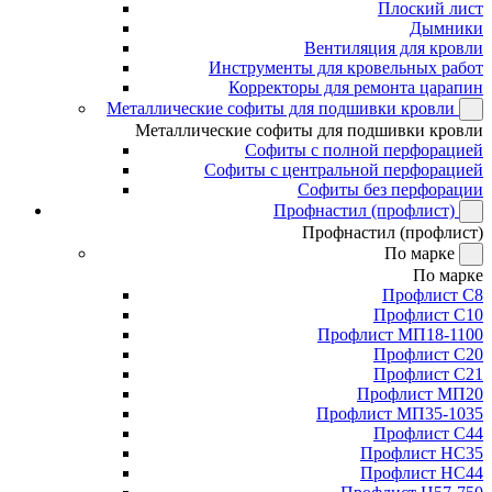
Плоский лист
Дымники
Вентиляция для кровли
Инструменты для кровельных работ
Корректоры для ремонта царапин
Металлические софиты для подшивки кровли
Металлические софиты для подшивки кровли
Софиты с полной перфорацией
Софиты с центральной перфорацией
Софиты без перфорации
Профнастил (профлист)
Профнастил (профлист)
По марке
По марке
Профлист С8
Профлист С10
Профлист МП18-1100
Профлист С20
Профлист С21
Профлист МП20
Профлист МП35-1035
Профлист С44
Профлист НС35
Профлист НС44