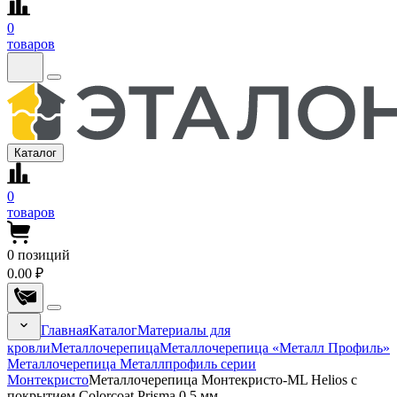
0
товаров
Каталог
0
товаров
0
позиций
0.00 ₽
Главная
Каталог
Материалы для
кровли
Металлочерепица
Металлочерепица «Металл Профиль»
Металлочерепица Металлпрофиль серии
Монтекристо
Металлочерепица Монтекристо-ML Helios с
покрытием Colorcoat Prisma 0.5 мм