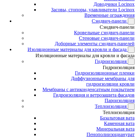
Доводчики Locinox
Засовы, стопоры, улавливатели Locinox
Временные ограждения
Сэндвич-панели
Сэндвич-панели
Кровельные сэндвич-панели
Стеновые сэндвич-панели
Доборные элементы сэндвич-панелей
Изоляционные материалы для кровли и фасада
Изоляционные материалы для кровли и фасада
Гидроизоляция
Гидроизоляция
Гидроизоляционные пленки
Диффузионные мембраны для
гидроизоляции кровли
Мембраны с антиконденсатным покрытием
Гидроизоляция и ветрозащита фасадов
Пароизоляция
Теплоизоляция
Теплоизоляция
Базальтовая вата
Каменная вата
Минеральная вата
Пенополиизоцианурат