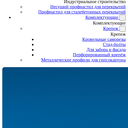
Индустриальное строительство
Несущий профнастил для перекрытий
Профнастил для сталебетонных перекрытий
Комплектующие
Комплектующие
Крепеж
Крепеж
Кровельные саморезы
Стад-болты
Для забора и фасада
Перфорированный крепёж
Металлические профили для гипсокартона