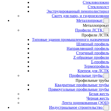
Стекловолокно
Стеклохолст
Экструдированный пенополистирол
Скотч для паро- и гидроизоляции
Металлопрокат
Металлопрокат
Профили ЛСТК
Профили ЛСТК
Типовые здания промышленного назначения
Шляпный профиль
Направляющий профиль
Стоечный профиль
Z-образные профили
Σ-профиль
Термопрофиль
Крепеж для ЛСТК
Профильные трубы
Профильные трубы
Квадратные профильные трубы
Прямоугольные профильные трубы
Белая жесть
Черная жесть
Лента оцинкованная (ЭОЦ)
Индустриальное строительство