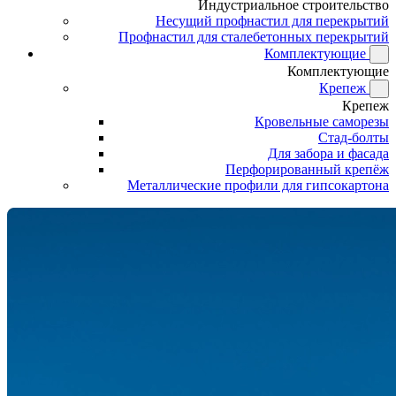
Индустриальное строительство
Несущий профнастил для перекрытий
Профнастил для сталебетонных перекрытий
Комплектующие
Комплектующие
Крепеж
Крепеж
Кровельные саморезы
Стад-болты
Для забора и фасада
Перфорированный крепёж
Металлические профили для гипсокартона