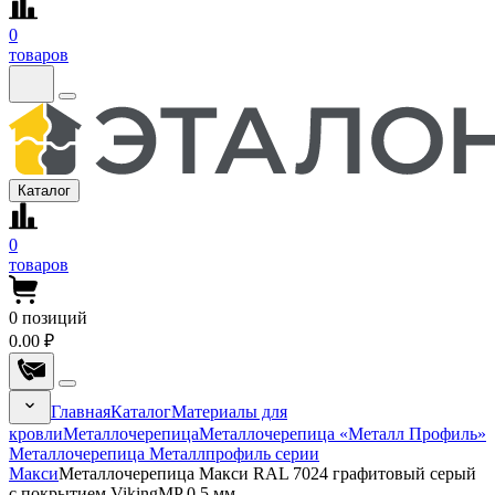
0
товаров
Каталог
0
товаров
0
позиций
0.00 ₽
Главная
Каталог
Материалы для
кровли
Металлочерепица
Металлочерепица «Металл Профиль»
Металлочерепица Металлпрофиль серии
Макси
Металлочерепица Макси RAL 7024 графитовый серый
с покрытием VikingMP 0.5 мм