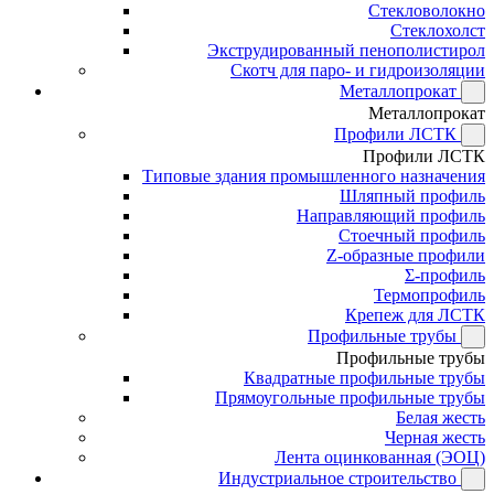
Стекловолокно
Стеклохолст
Экструдированный пенополистирол
Скотч для паро- и гидроизоляции
Металлопрокат
Металлопрокат
Профили ЛСТК
Профили ЛСТК
Типовые здания промышленного назначения
Шляпный профиль
Направляющий профиль
Стоечный профиль
Z-образные профили
Σ-профиль
Термопрофиль
Крепеж для ЛСТК
Профильные трубы
Профильные трубы
Квадратные профильные трубы
Прямоугольные профильные трубы
Белая жесть
Черная жесть
Лента оцинкованная (ЭОЦ)
Индустриальное строительство