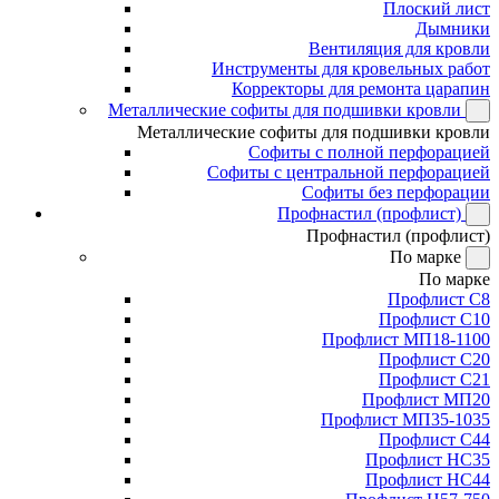
Плоский лист
Дымники
Вентиляция для кровли
Инструменты для кровельных работ
Корректоры для ремонта царапин
Металлические софиты для подшивки кровли
Металлические софиты для подшивки кровли
Софиты с полной перфорацией
Софиты с центральной перфорацией
Софиты без перфорации
Профнастил (профлист)
Профнастил (профлист)
По марке
По марке
Профлист С8
Профлист С10
Профлист МП18-1100
Профлист С20
Профлист С21
Профлист МП20
Профлист МП35-1035
Профлист С44
Профлист НС35
Профлист НС44