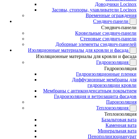
Доводчики Locinox
Засовы, стопоры, улавливатели Locinox
Временные ограждения
Сэндвич-панели
Сэндвич-панели
Кровельные сэндвич-панели
Стеновые сэндвич-панели
Доборные элементы сэндвич-панелей
Изоляционные материалы для кровли и фасада
Изоляционные материалы для кровли и фасада
Гидроизоляция
Гидроизоляция
Гидроизоляционные пленки
Диффузионные мембраны для
гидроизоляции кровли
Мембраны с антиконденсатным покрытием
Гидроизоляция и ветрозащита фасадов
Пароизоляция
Теплоизоляция
Теплоизоляция
Базальтовая вата
Каменная вата
Минеральная вата
Пенополиизоцианурат