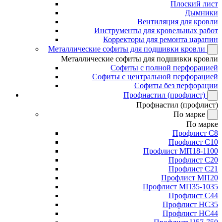
Плоский лист
Дымники
Вентиляция для кровли
Инструменты для кровельных работ
Корректоры для ремонта царапин
Металлические софиты для подшивки кровли
Металлические софиты для подшивки кровли
Софиты с полной перфорацией
Софиты с центральной перфорацией
Софиты без перфорации
Профнастил (профлист)
Профнастил (профлист)
По марке
По марке
Профлист С8
Профлист С10
Профлист МП18-1100
Профлист С20
Профлист С21
Профлист МП20
Профлист МП35-1035
Профлист С44
Профлист НС35
Профлист НС44