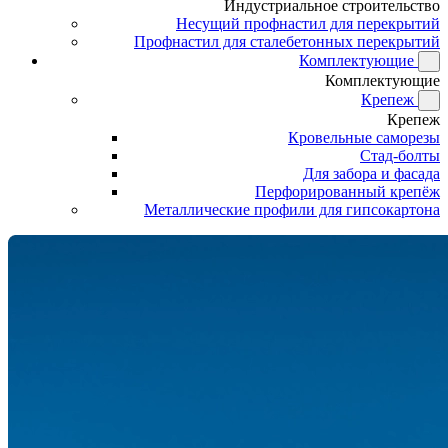
Индустриальное строительство
Несущий профнастил для перекрытий
Профнастил для сталебетонных перекрытий
Комплектующие
Комплектующие
Крепеж
Крепеж
Кровельные саморезы
Стад-болты
Для забора и фасада
Перфорированный крепёж
Металлические профили для гипсокартона