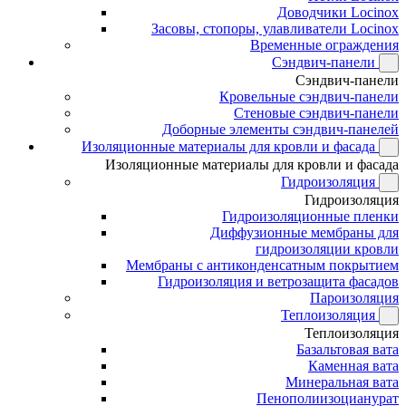
Доводчики Locinox
Засовы, стопоры, улавливатели Locinox
Временные ограждения
Сэндвич-панели
Сэндвич-панели
Кровельные сэндвич-панели
Стеновые сэндвич-панели
Доборные элементы сэндвич-панелей
Изоляционные материалы для кровли и фасада
Изоляционные материалы для кровли и фасада
Гидроизоляция
Гидроизоляция
Гидроизоляционные пленки
Диффузионные мембраны для
гидроизоляции кровли
Мембраны с антиконденсатным покрытием
Гидроизоляция и ветрозащита фасадов
Пароизоляция
Теплоизоляция
Теплоизоляция
Базальтовая вата
Каменная вата
Минеральная вата
Пенополиизоцианурат