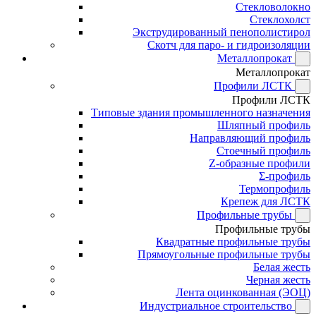
Стекловолокно
Стеклохолст
Экструдированный пенополистирол
Скотч для паро- и гидроизоляции
Металлопрокат
Металлопрокат
Профили ЛСТК
Профили ЛСТК
Типовые здания промышленного назначения
Шляпный профиль
Направляющий профиль
Стоечный профиль
Z-образные профили
Σ-профиль
Термопрофиль
Крепеж для ЛСТК
Профильные трубы
Профильные трубы
Квадратные профильные трубы
Прямоугольные профильные трубы
Белая жесть
Черная жесть
Лента оцинкованная (ЭОЦ)
Индустриальное строительство