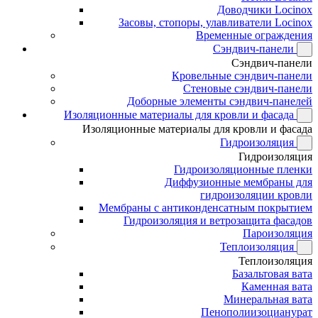
Доводчики Locinox
Засовы, стопоры, улавливатели Locinox
Временные ограждения
Сэндвич-панели
Сэндвич-панели
Кровельные сэндвич-панели
Стеновые сэндвич-панели
Доборные элементы сэндвич-панелей
Изоляционные материалы для кровли и фасада
Изоляционные материалы для кровли и фасада
Гидроизоляция
Гидроизоляция
Гидроизоляционные пленки
Диффузионные мембраны для
гидроизоляции кровли
Мембраны с антиконденсатным покрытием
Гидроизоляция и ветрозащита фасадов
Пароизоляция
Теплоизоляция
Теплоизоляция
Базальтовая вата
Каменная вата
Минеральная вата
Пенополиизоцианурат