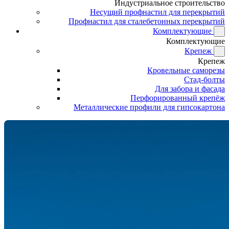
Индустриальное строительство
Несущий профнастил для перекрытий
Профнастил для сталебетонных перекрытий
Комплектующие
Комплектующие
Крепеж
Крепеж
Кровельные саморезы
Стад-болты
Для забора и фасада
Перфорированный крепёж
Металлические профили для гипсокартона