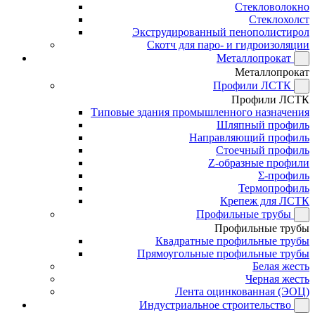
Стекловолокно
Стеклохолст
Экструдированный пенополистирол
Скотч для паро- и гидроизоляции
Металлопрокат
Металлопрокат
Профили ЛСТК
Профили ЛСТК
Типовые здания промышленного назначения
Шляпный профиль
Направляющий профиль
Стоечный профиль
Z-образные профили
Σ-профиль
Термопрофиль
Крепеж для ЛСТК
Профильные трубы
Профильные трубы
Квадратные профильные трубы
Прямоугольные профильные трубы
Белая жесть
Черная жесть
Лента оцинкованная (ЭОЦ)
Индустриальное строительство