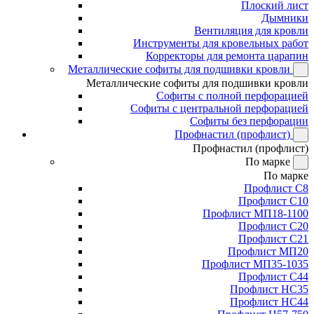
Плоский лист
Дымники
Вентиляция для кровли
Инструменты для кровельных работ
Корректоры для ремонта царапин
Металлические софиты для подшивки кровли
Металлические софиты для подшивки кровли
Софиты с полной перфорацией
Софиты с центральной перфорацией
Софиты без перфорации
Профнастил (профлист)
Профнастил (профлист)
По марке
По марке
Профлист С8
Профлист С10
Профлист МП18-1100
Профлист С20
Профлист С21
Профлист МП20
Профлист МП35-1035
Профлист С44
Профлист НС35
Профлист НС44