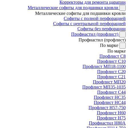
Корректоры для ремонта царапин
Металлические софиты для подшивки кровли
Металлические софиты для подшивки кровли
Софиты с полной перфорацией
Софиты с центральной перфорацией
Софиты без перфорации
Профнастил (профлист)
Профнастил (профлист)
По марке
По марке
Профлист С8
Профлист С10
Профлист МП18-1100
Профлист С20
Профлист С21
Профлист МП20
Профлист МП35-1035
Профлист С44
Профлист НС35
Профлист НС44
Профлист Н57-750
Профлист Н60
Профлист Н75
Профнастил Н80А