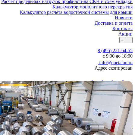
Расчет предельных нагрузок профнастила СКН и схем укладки
Калькулятор монолитного перекрытия
Калькулятор расчёта водосточной системы для крыши
Новости
Доставка и оплата
Контакты
Акции
8 (495) 221-64-55
с 9:00 до 18:00
info@poetalon.ru
Адрес скопирован