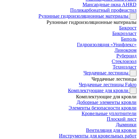
Мансардные окна AHRD
Поликарбонатный профнастил
Рулонные гидроизоляционные материалы
Рулонные гидроизоляционные материалы
Бикрост
Бикроэласт
Биполь
Гидроизоляция «Унифлекс»
Линокром
Рубероид
Стеклоизол
Техноэласт
Чердачные лестницы
Чердачные лестницы
Чердачные лестницы Fakro
Комплектующие для кровли
Комплектующие для кровли
Доборные элементы кровли
Элементы безопасности кровли
Кровельные уплотнители
Плоский лист
Дымники
Вентиляция для кровли
Инструменты для кровельных работ