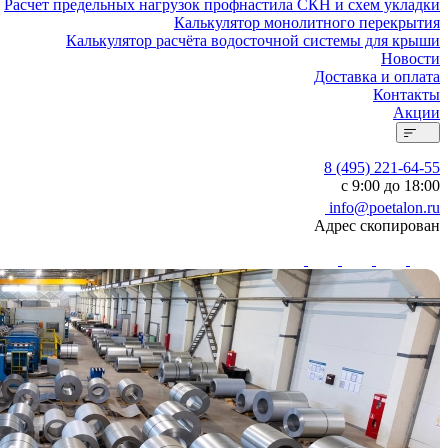
Расчет предельных нагрузок профнастила СКН и схем укладки
Калькулятор монолитного перекрытия
Калькулятор расчёта водосточной системы для крыши
Новости
Доставка и оплата
Контакты
Акции
8 (495) 221-64-55
с 9:00 до 18:00
info@poetalon.ru
Адрес скопирован