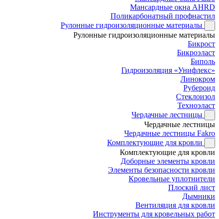
Мансардные окна AHRD
Поликарбонатный профнастил
Рулонные гидроизоляционные материалы
Рулонные гидроизоляционные материалы
Бикрост
Бикроэласт
Биполь
Гидроизоляция «Унифлекс»
Линокром
Рубероид
Стеклоизол
Техноэласт
Чердачные лестницы
Чердачные лестницы
Чердачные лестницы Fakro
Комплектующие для кровли
Комплектующие для кровли
Доборные элементы кровли
Элементы безопасности кровли
Кровельные уплотнители
Плоский лист
Дымники
Вентиляция для кровли
Инструменты для кровельных работ