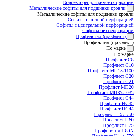
Корректоры для ремонта царапин
Металлические софиты для подшивки кровли
Металлические софиты для подшивки кровли
Софиты с полной перфорацией
Софиты с центральной перфорацией
Софиты без перфорации
Профнастил (профлист)
Профнастил (профлист)
По марке
По марке
Профлист С8
Профлист С10
Профлист МП18-1100
Профлист С20
Профлист С21
Профлист МП20
Профлист МП35-1035
Профлист С44
Профлист НС35
Профлист НС44
Профлист Н57-750
Профлист Н60
Профлист Н75
Профнастил Н80А