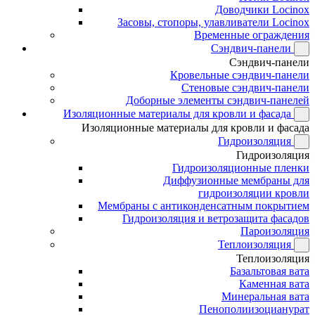
Доводчики Locinox
Засовы, стопоры, улавливатели Locinox
Временные ограждения
Сэндвич-панели
Сэндвич-панели
Кровельные сэндвич-панели
Стеновые сэндвич-панели
Доборные элементы сэндвич-панелей
Изоляционные материалы для кровли и фасада
Изоляционные материалы для кровли и фасада
Гидроизоляция
Гидроизоляция
Гидроизоляционные пленки
Диффузионные мембраны для
гидроизоляции кровли
Мембраны с антиконденсатным покрытием
Гидроизоляция и ветрозащита фасадов
Пароизоляция
Теплоизоляция
Теплоизоляция
Базальтовая вата
Каменная вата
Минеральная вата
Пенополиизоцианурат