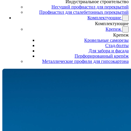
Индустриальное строительство
Несущий профнастил для перекрытий
Профнастил для сталебетонных перекрытий
Комплектующие
Комплектующие
Крепеж
Крепеж
Кровельные саморезы
Стад-болты
Для забора и фасада
Перфорированный крепёж
Металлические профили для гипсокартона