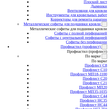
Плоский лист
Дымники
Вентиляция для кровли
Инструменты для кровельных работ
Корректоры для ремонта царапин
Металлические софиты для подшивки кровли
Металлические софиты для подшивки кровли
Софиты с полной перфорацией
Софиты с центральной перфорацией
Софиты без перфорации
Профнастил (профлист)
Профнастил (профлист)
По марке
По марке
Профлист С8
Профлист С10
Профлист МП18-1100
Профлист С20
Профлист С21
Профлист МП20
Профлист МП35-1035
Профлист С44
Профлист НС35
Профлист НС44