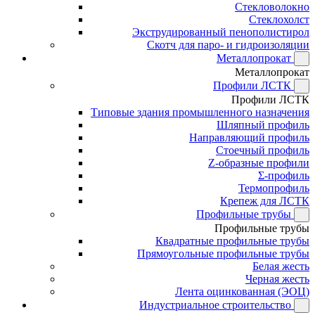
Стекловолокно
Стеклохолст
Экструдированный пенополистирол
Скотч для паро- и гидроизоляции
Металлопрокат
Металлопрокат
Профили ЛСТК
Профили ЛСТК
Типовые здания промышленного назначения
Шляпный профиль
Направляющий профиль
Стоечный профиль
Z-образные профили
Σ-профиль
Термопрофиль
Крепеж для ЛСТК
Профильные трубы
Профильные трубы
Квадратные профильные трубы
Прямоугольные профильные трубы
Белая жесть
Черная жесть
Лента оцинкованная (ЭОЦ)
Индустриальное строительство