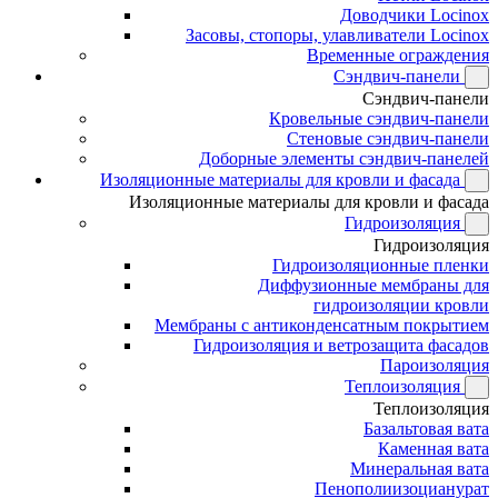
Доводчики Locinox
Засовы, стопоры, улавливатели Locinox
Временные ограждения
Сэндвич-панели
Сэндвич-панели
Кровельные сэндвич-панели
Стеновые сэндвич-панели
Доборные элементы сэндвич-панелей
Изоляционные материалы для кровли и фасада
Изоляционные материалы для кровли и фасада
Гидроизоляция
Гидроизоляция
Гидроизоляционные пленки
Диффузионные мембраны для
гидроизоляции кровли
Мембраны с антиконденсатным покрытием
Гидроизоляция и ветрозащита фасадов
Пароизоляция
Теплоизоляция
Теплоизоляция
Базальтовая вата
Каменная вата
Минеральная вата
Пенополиизоцианурат