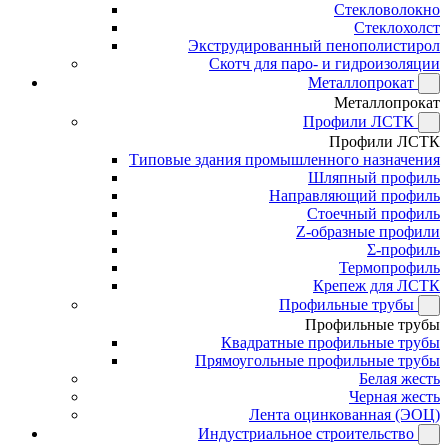
Стекловолокно
Стеклохолст
Экструдированный пенополистирол
Скотч для паро- и гидроизоляции
Металлопрокат
Металлопрокат
Профили ЛСТК
Профили ЛСТК
Типовые здания промышленного назначения
Шляпный профиль
Направляющий профиль
Стоечный профиль
Z-образные профили
Σ-профиль
Термопрофиль
Крепеж для ЛСТК
Профильные трубы
Профильные трубы
Квадратные профильные трубы
Прямоугольные профильные трубы
Белая жесть
Черная жесть
Лента оцинкованная (ЭОЦ)
Индустриальное строительство