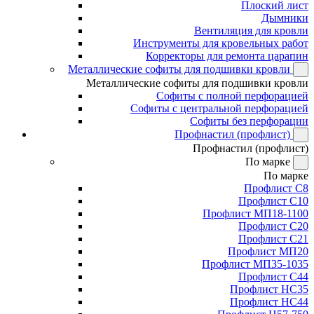
Плоский лист
Дымники
Вентиляция для кровли
Инструменты для кровельных работ
Корректоры для ремонта царапин
Металлические софиты для подшивки кровли
Металлические софиты для подшивки кровли
Софиты с полной перфорацией
Софиты с центральной перфорацией
Софиты без перфорации
Профнастил (профлист)
Профнастил (профлист)
По марке
По марке
Профлист С8
Профлист С10
Профлист МП18-1100
Профлист С20
Профлист С21
Профлист МП20
Профлист МП35-1035
Профлист С44
Профлист НС35
Профлист НС44