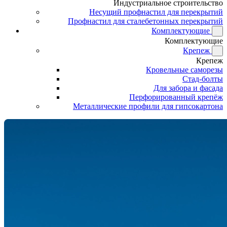
Индустриальное строительство
Несущий профнастил для перекрытий
Профнастил для сталебетонных перекрытий
Комплектующие
Комплектующие
Крепеж
Крепеж
Кровельные саморезы
Стад-болты
Для забора и фасада
Перфорированный крепёж
Металлические профили для гипсокартона