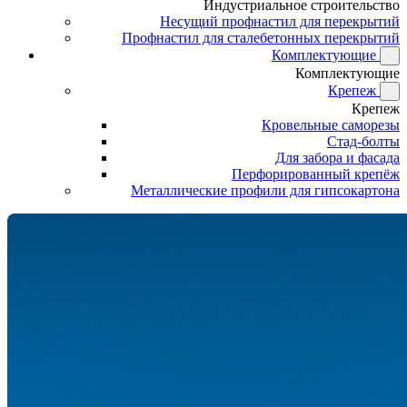
Индустриальное строительство
Несущий профнастил для перекрытий
Профнастил для сталебетонных перекрытий
Комплектующие
Комплектующие
Крепеж
Крепеж
Кровельные саморезы
Стад-болты
Для забора и фасада
Перфорированный крепёж
Металлические профили для гипсокартона