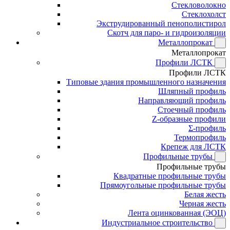
Стекловолокно
Стеклохолст
Экструдированный пенополистирол
Скотч для паро- и гидроизоляции
Металлопрокат
Металлопрокат
Профили ЛСТК
Профили ЛСТК
Типовые здания промышленного назначения
Шляпный профиль
Направляющий профиль
Стоечный профиль
Z-образные профили
Σ-профиль
Термопрофиль
Крепеж для ЛСТК
Профильные трубы
Профильные трубы
Квадратные профильные трубы
Прямоугольные профильные трубы
Белая жесть
Черная жесть
Лента оцинкованная (ЭОЦ)
Индустриальное строительство