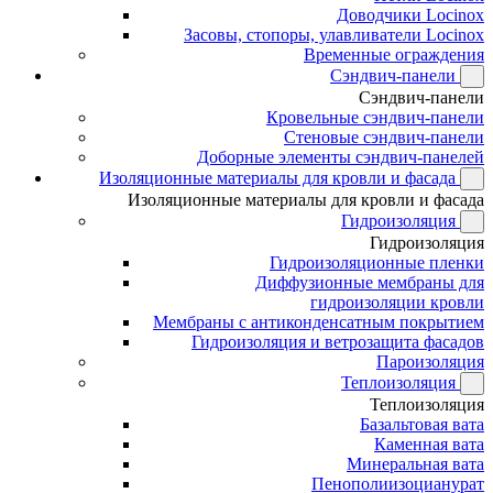
Доводчики Locinox
Засовы, стопоры, улавливатели Locinox
Временные ограждения
Сэндвич-панели
Сэндвич-панели
Кровельные сэндвич-панели
Стеновые сэндвич-панели
Доборные элементы сэндвич-панелей
Изоляционные материалы для кровли и фасада
Изоляционные материалы для кровли и фасада
Гидроизоляция
Гидроизоляция
Гидроизоляционные пленки
Диффузионные мембраны для
гидроизоляции кровли
Мембраны с антиконденсатным покрытием
Гидроизоляция и ветрозащита фасадов
Пароизоляция
Теплоизоляция
Теплоизоляция
Базальтовая вата
Каменная вата
Минеральная вата
Пенополиизоцианурат