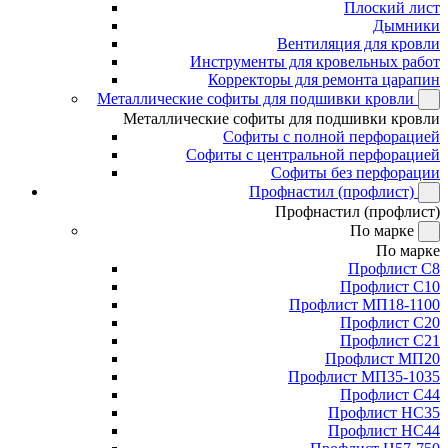
Плоский лист
Дымники
Вентиляция для кровли
Инструменты для кровельных работ
Корректоры для ремонта царапин
Металлические софиты для подшивки кровли
Металлические софиты для подшивки кровли
Софиты с полной перфорацией
Софиты с центральной перфорацией
Софиты без перфорации
Профнастил (профлист)
Профнастил (профлист)
По марке
По марке
Профлист С8
Профлист С10
Профлист МП18-1100
Профлист С20
Профлист С21
Профлист МП20
Профлист МП35-1035
Профлист С44
Профлист НС35
Профлист НС44