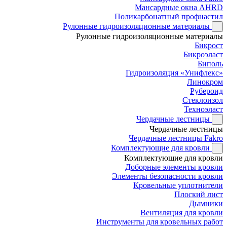
Мансардные окна AHRD
Поликарбонатный профнастил
Рулонные гидроизоляционные материалы
Рулонные гидроизоляционные материалы
Бикрост
Бикроэласт
Биполь
Гидроизоляция «Унифлекс»
Линокром
Рубероид
Стеклоизол
Техноэласт
Чердачные лестницы
Чердачные лестницы
Чердачные лестницы Fakro
Комплектующие для кровли
Комплектующие для кровли
Доборные элементы кровли
Элементы безопасности кровли
Кровельные уплотнители
Плоский лист
Дымники
Вентиляция для кровли
Инструменты для кровельных работ