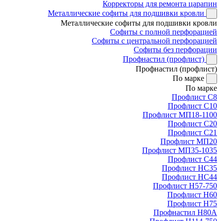
Корректоры для ремонта царапин
Металлические софиты для подшивки кровли
Металлические софиты для подшивки кровли
Софиты с полной перфорацией
Софиты с центральной перфорацией
Софиты без перфорации
Профнастил (профлист)
Профнастил (профлист)
По марке
По марке
Профлист С8
Профлист С10
Профлист МП18-1100
Профлист С20
Профлист С21
Профлист МП20
Профлист МП35-1035
Профлист С44
Профлист НС35
Профлист НС44
Профлист Н57-750
Профлист Н60
Профлист Н75
Профнастил Н80А