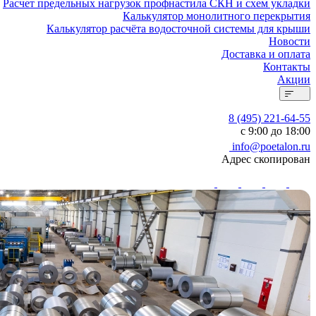
Расчет предельных нагрузок профнастила СКН и схем укладки
Калькулятор монолитного перекрытия
Калькулятор расчёта водосточной системы для крыши
Новости
Доставка и оплата
Контакты
Акции
8 (495) 221-64-55
с 9:00 до 18:00
info@poetalon.ru
Адрес скопирован