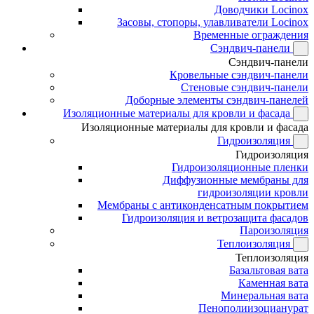
Доводчики Locinox
Засовы, стопоры, улавливатели Locinox
Временные ограждения
Сэндвич-панели
Сэндвич-панели
Кровельные сэндвич-панели
Стеновые сэндвич-панели
Доборные элементы сэндвич-панелей
Изоляционные материалы для кровли и фасада
Изоляционные материалы для кровли и фасада
Гидроизоляция
Гидроизоляция
Гидроизоляционные пленки
Диффузионные мембраны для
гидроизоляции кровли
Мембраны с антиконденсатным покрытием
Гидроизоляция и ветрозащита фасадов
Пароизоляция
Теплоизоляция
Теплоизоляция
Базальтовая вата
Каменная вата
Минеральная вата
Пенополиизоцианурат