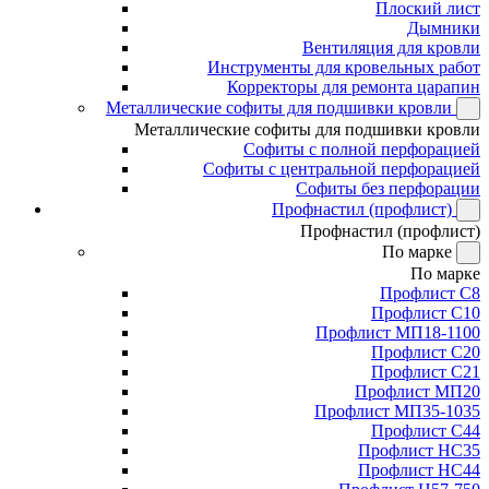
Плоский лист
Дымники
Вентиляция для кровли
Инструменты для кровельных работ
Корректоры для ремонта царапин
Металлические софиты для подшивки кровли
Металлические софиты для подшивки кровли
Софиты с полной перфорацией
Софиты с центральной перфорацией
Софиты без перфорации
Профнастил (профлист)
Профнастил (профлист)
По марке
По марке
Профлист С8
Профлист С10
Профлист МП18-1100
Профлист С20
Профлист С21
Профлист МП20
Профлист МП35-1035
Профлист С44
Профлист НС35
Профлист НС44