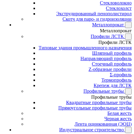
Стекловолокно
Стеклохолст
Экструдированный пенополистирол
Скотч для паро- и гидроизоляции
Металлопрокат
Металлопрокат
Профили ЛСТК
Профили ЛСТК
Типовые здания промышленного назначения
Шляпный профиль
Направляющий профиль
Стоечный профиль
Z-образные профили
Σ-профиль
Термопрофиль
Крепеж для ЛСТК
Профильные трубы
Профильные трубы
Квадратные профильные трубы
Прямоугольные профильные трубы
Белая жесть
Черная жесть
Лента оцинкованная (ЭОЦ)
Индустриальное строительство