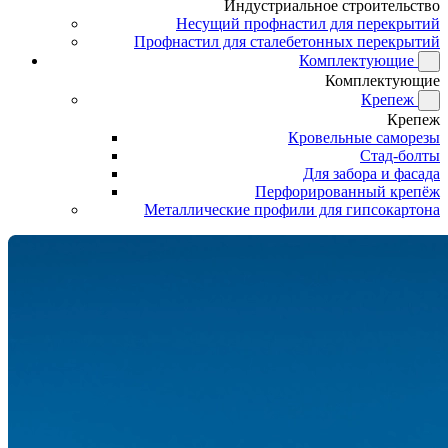
Индустриальное строительство
Несущий профнастил для перекрытий
Профнастил для сталебетонных перекрытий
Комплектующие
Комплектующие
Крепеж
Крепеж
Кровельные саморезы
Стад-болты
Для забора и фасада
Перфорированный крепёж
Металлические профили для гипсокартона