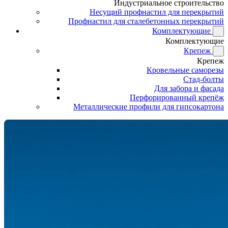
Индустриальное строительство
Несущий профнастил для перекрытий
Профнастил для сталебетонных перекрытий
Комплектующие
Комплектующие
Крепеж
Крепеж
Кровельные саморезы
Стад-болты
Для забора и фасада
Перфорированный крепёж
Металлические профили для гипсокартона