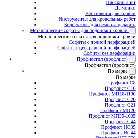
Плоский лист
Дымники
Вентиляция для кровли
Инструменты для кровельных работ
Корректоры для ремонта царапин
Металлические софиты для подшивки кровли
Металлические софиты для подшивки кровли
Софиты с полной перфорацией
Софиты с центральной перфорацией
Софиты без перфорации
Профнастил (профлист)
Профнастил (профлист)
По марке
По марке
Профлист С8
Профлист С10
Профлист МП18-1100
Профлист С20
Профлист С21
Профлист МП20
Профлист МП35-1035
Профлист С44
Профлист НС35
Профлист НС44