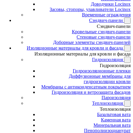
Доводчики Locinox
Засовы, стопоры, улавливатели Locinox
Временные ограждения
Сэндвич-панели
Сэндвич-панели
Кровельные сэндвич-панели
Стеновые сэндвич-панели
Доборные элементы сэндвич-панелей
Изоляционные материалы для кровли и фасада
Изоляционные материалы для кровли и фасада
Гидроизоляция
Гидроизоляция
Гидроизоляционные пленки
Диффузионные мембраны для
гидроизоляции кровли
Мембраны с антиконденсатным покрытием
Гидроизоляция и ветрозащита фасадов
Пароизоляция
Теплоизоляция
Теплоизоляция
Базальтовая вата
Каменная вата
Минеральная вата
Пенополиизоцианурат