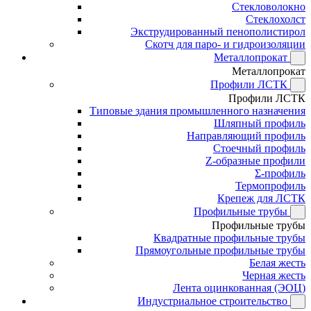
Стекловолокно
Стеклохолст
Экструдированный пенополистирол
Скотч для паро- и гидроизоляции
Металлопрокат
Металлопрокат
Профили ЛСТК
Профили ЛСТК
Типовые здания промышленного назначения
Шляпный профиль
Направляющий профиль
Стоечный профиль
Z-образные профили
Σ-профиль
Термопрофиль
Крепеж для ЛСТК
Профильные трубы
Профильные трубы
Квадратные профильные трубы
Прямоугольные профильные трубы
Белая жесть
Черная жесть
Лента оцинкованная (ЭОЦ)
Индустриальное строительство