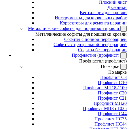
Плоский лист
Дымники
Вентиляция для кровли
Инструменты для кровельных работ
Корректоры для ремонта царапин
Металлические софиты для подшивки кровли
Металлические софиты для подшивки кровли
Софиты с полной перфорацией
Софиты с центральной перфорацией
Софиты без перфорации
Профнастил (профлист)
Профнастил (профлист)
По марке
По марке
Профлист С8
Профлист С10
Профлист МП18-1100
Профлист С20
Профлист С21
Профлист МП20
Профлист МП35-1035
Профлист С44
Профлист НС35
Профлист НС44