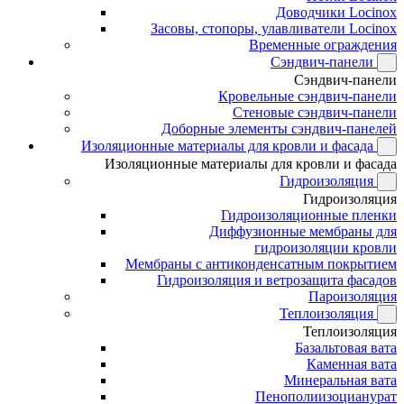
Доводчики Locinox
Засовы, стопоры, улавливатели Locinox
Временные ограждения
Сэндвич-панели
Сэндвич-панели
Кровельные сэндвич-панели
Стеновые сэндвич-панели
Доборные элементы сэндвич-панелей
Изоляционные материалы для кровли и фасада
Изоляционные материалы для кровли и фасада
Гидроизоляция
Гидроизоляция
Гидроизоляционные пленки
Диффузионные мембраны для
гидроизоляции кровли
Мембраны с антиконденсатным покрытием
Гидроизоляция и ветрозащита фасадов
Пароизоляция
Теплоизоляция
Теплоизоляция
Базальтовая вата
Каменная вата
Минеральная вата
Пенополиизоцианурат