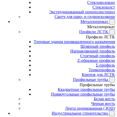
Стекловолокно
Стеклохолст
Экструдированный пенополистирол
Скотч для паро- и гидроизоляции
Металлопрокат
Металлопрокат
Профили ЛСТК
Профили ЛСТК
Типовые здания промышленного назначения
Шляпный профиль
Направляющий профиль
Стоечный профиль
Z-образные профили
Σ-профиль
Термопрофиль
Крепеж для ЛСТК
Профильные трубы
Профильные трубы
Квадратные профильные трубы
Прямоугольные профильные трубы
Белая жесть
Черная жесть
Лента оцинкованная (ЭОЦ)
Индустриальное строительство