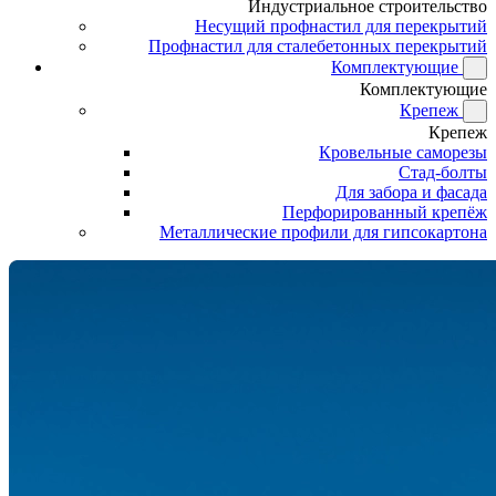
Индустриальное строительство
Несущий профнастил для перекрытий
Профнастил для сталебетонных перекрытий
Комплектующие
Комплектующие
Крепеж
Крепеж
Кровельные саморезы
Стад-болты
Для забора и фасада
Перфорированный крепёж
Металлические профили для гипсокартона