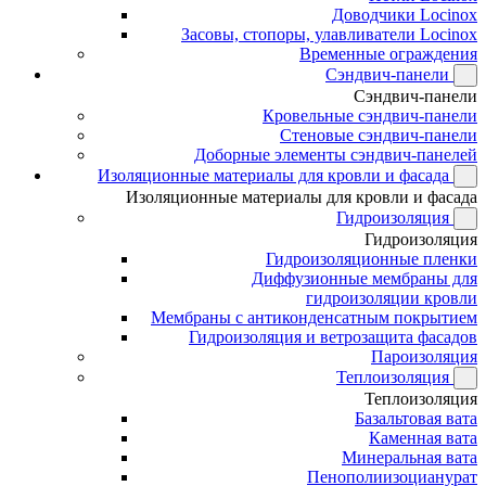
Доводчики Locinox
Засовы, стопоры, улавливатели Locinox
Временные ограждения
Сэндвич-панели
Сэндвич-панели
Кровельные сэндвич-панели
Стеновые сэндвич-панели
Доборные элементы сэндвич-панелей
Изоляционные материалы для кровли и фасада
Изоляционные материалы для кровли и фасада
Гидроизоляция
Гидроизоляция
Гидроизоляционные пленки
Диффузионные мембраны для
гидроизоляции кровли
Мембраны с антиконденсатным покрытием
Гидроизоляция и ветрозащита фасадов
Пароизоляция
Теплоизоляция
Теплоизоляция
Базальтовая вата
Каменная вата
Минеральная вата
Пенополиизоцианурат