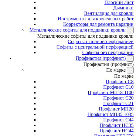
Плоский лист
Дымники
Вентиляция для кровли
Инструменты для кровельных работ
Корректоры для ремонта царапин
Металлические софиты для подшивки кровли
Металлические софиты для подшивки кровли
Софиты с полной перфорацией
Софиты с центральной перфорацией
Софиты без перфорации
Профнастил (профлист)
Профнастил (профлист)
По марке
По марке
Профлист С8
Профлист С10
Профлист МП18-1100
Профлист С20
Профлист С21
Профлист МП20
Профлист МП35-1035
Профлист С44
Профлист НС35
Профлист НС44