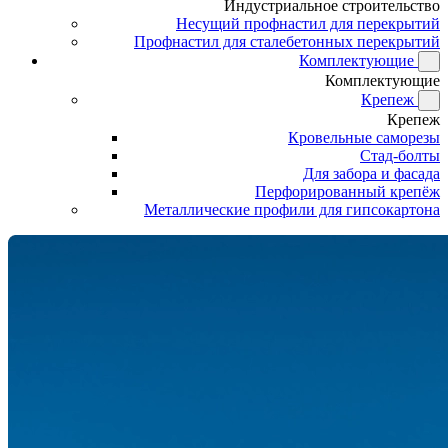
Индустриальное строительство
Несущий профнастил для перекрытий
Профнастил для сталебетонных перекрытий
Комплектующие
Комплектующие
Крепеж
Крепеж
Кровельные саморезы
Стад-болты
Для забора и фасада
Перфорированный крепёж
Металлические профили для гипсокартона