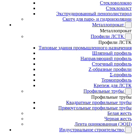
Стекловолокно
Стеклохолст
Экструдированный пенополистирол
Скотч для паро- и гидроизоляции
Металлопрокат
Металлопрокат
Профили ЛСТК
Профили ЛСТК
Типовые здания промышленного назначения
Шляпный профиль
Направляющий профиль
Стоечный профиль
Z-образные профили
Σ-профиль
Термопрофиль
Крепеж для ЛСТК
Профильные трубы
Профильные трубы
Квадратные профильные трубы
Прямоугольные профильные трубы
Белая жесть
Черная жесть
Лента оцинкованная (ЭОЦ)
Индустриальное строительство